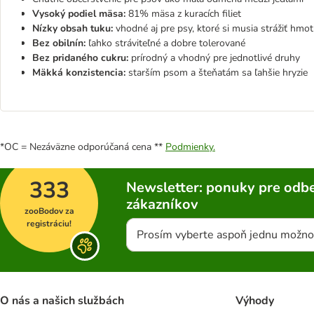
Vysoký podiel mäsa:
81% mäsa z kuracích filiet
Nízky obsah tuku:
vhodné aj pre psy, ktoré si musia strážiť hmo
Bez obilnín:
ľahko stráviteľné a dobre tolerované
Bez pridaného cukru:
prírodný a vhodný pre jednotlivé druhy
Mäkká konzistencia:
starším psom a šteňatám sa ľahšie hryzie
*OC = Nezáväzne odporúčaná cena **
Podmienky.
333
Newsletter: ponuky pre odbe
zákazníkov
zooBodov za
registráciu!
Prosím vyberte aspoň jednu možno
O nás a našich službách
Výhody