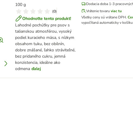
Dodacia doba 1-3 pracovných
100 g
Vrátenie tovaru
viac tu
(
0
)
Všetky ceny sú vrátane DPH
.
Ce
Ohodnoťte tento produkt!
vypočítaná automaticky v košíku
Lahodné pochúťky pre psov s
talianskou atmosférou, vysoký
podiel kuracieho mäsa, s nízkym
obsahom tuku, bez obilnín,
dobre znášané, ľahko stráviteľné,
bez pridaného cukru, jemná
konzistencia, ideálne ako
odmena
ďalej
ho mäsa