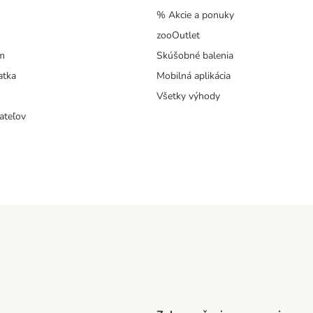
% Akcie a ponuky
zooOutlet
m
Skúšobné balenia
atka
Mobilná aplikácia
Všetky výhody
ateľov