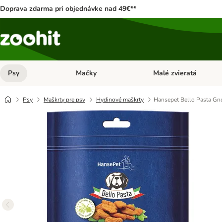
Doprava zdarma pri objednávke nad 49€**
Psy
Mačky
Malé zvieratá
Otvoriť menu: Psy
Otvoriť menu: Mačky
Psy
Maškrty pre psy
Hydinové maškrty
Hansepet Bello Pasta Gn