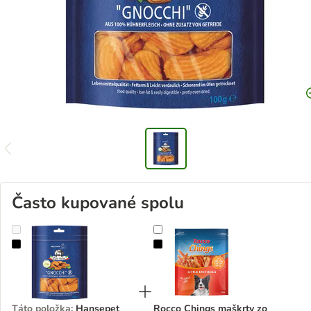
Často kupované spolu
Hansepet Bello Pasta Gnocchi kuracie mäso
Rocco Chings maškrty zo sušené
Táto položka
:
Hansepet
Rocco Chings maškrty zo