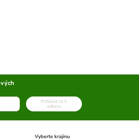
ových
Prihlásiť sa k
odberu
Vyberte krajinu