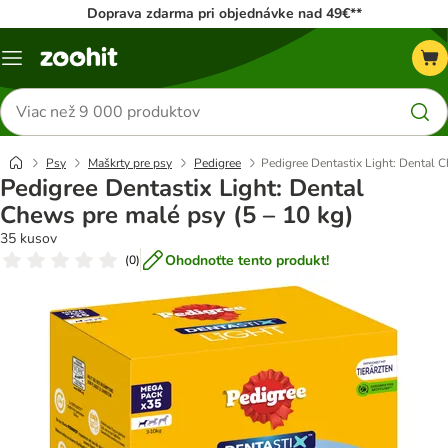
Doprava zdarma pri objednávke nad 49€**
Kategórie
Hľadať
produkty
Psy
Maškrty pre psy
Pedigree
Pedigree Dentastix Light: Dental C
Pedigree Dentastix Light: Dental
Chews pre malé psy (5 – 10 kg)
35 kusov
Ohodnoťte tento produkt!
(
0
)