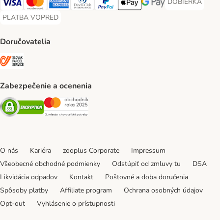
DOBIERKA
DOBIERKA Paym
Visa Payment Method
Mastercard Payment Method
American Express Payment Method
Diners Club Payment Method
PayPal Payment Method
Apple Pay Payment Method
Google Pay Payment Me
PLATBA VOPRED
PLATBA VOPRED Payment Method
Doručovatelia
SLOVAK PARCEL SERVICE Shipping Method
Zabezpečenie a ocenenia
Security
Security
O nás
Kariéra
zooplus Corporate
Impressum
Všeobecné obchodné podmienky
Odstúpiť od zmluvy tu
DSA
Likvidácia odpadov
Kontakt
Poštovné a doba doručenia
Spôsoby platby
Affiliate program
Ochrana osobných údajov
Opt-out
Vyhlásenie o prístupnosti