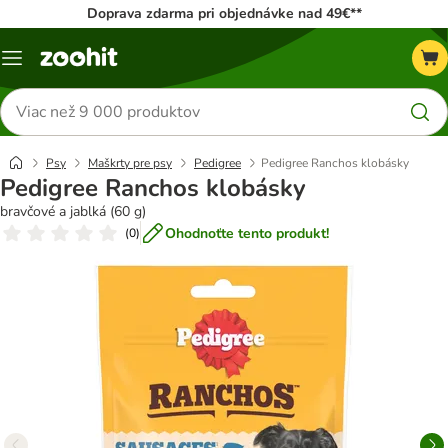
Doprava zdarma pri objednávke nad 49€**
Kategórie
Hľadať
produkty
Psy
Maškrty pre psy
Pedigree
Pedigree Ranchos klobásky
Pedigree Ranchos klobásky
bravčové a jablká (60 g)
Ohodnoťte tento produkt!
(
0
)