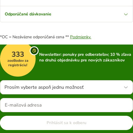
Odporúčané dávkovanie
*OC = Nezáväzne odporúčaná cena **
Podmienky.
333
Newsletter: ponuky pre odberateľov; 10 % zľava
na druhú objednávku pre nových zákazníkov
zooBodov za
registráciu!
Prosím vyberte aspoň jednu možnosť
Prihlásiť sa k odberu