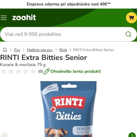
Doprava zdarma pri objednávke nad 49€**
Kategórie
Hľadať
produkty
Psy
Maškrty pre psy
Rinti
RINTI Extra Bitties Senior
RINTI Extra Bitties Senior
Kuracie & morčacie 75 g
Ohodnoťte tento produkt!
(
0
)