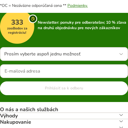
*OC = Nezáväzne odporúčaná cena **
Podmienky.
333
Newsletter: ponuky pre odberateľov; 10 % zľava
na druhú objednávku pre nových zákazníkov
zooBodov za
registráciu!
Prosím vyberte aspoň jednu možnosť
Prihlásiť sa k odberu
O nás a našich službách
Výhody
Nakupovanie