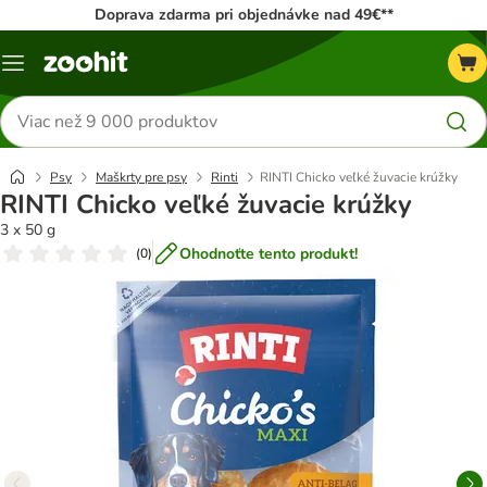
Doprava zdarma pri objednávke nad 49€**
Kategórie
Hľadať
produkty
Psy
Maškrty pre psy
Rinti
RINTI Chicko veľké žuvacie krúžky
RINTI Chicko veľké žuvacie krúžky
3 x 50 g
Ohodnoťte tento produkt!
(
0
)