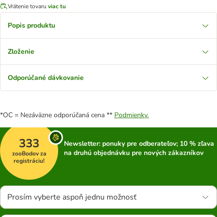
Vrátenie tovaru
viac tu
Popis produktu
Zloženie
Odporúčané dávkovanie
*OC = Nezáväzne odporúčaná cena **
Podmienky.
333
Newsletter: ponuky pre odberateľov; 10 % zľava
na druhú objednávku pre nových zákazníkov
zooBodov za
registráciu!
Prosím vyberte aspoň jednu možnosť