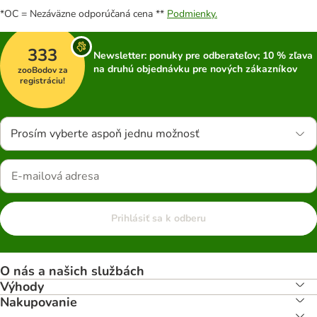
*OC = Nezáväzne odporúčaná cena **
Podmienky.
333
Newsletter: ponuky pre odberateľov; 10 % zľava
na druhú objednávku pre nových zákazníkov
zooBodov za
registráciu!
Prosím vyberte aspoň jednu možnosť
Prihlásiť sa k odberu
O nás a našich službách
Výhody
Nakupovanie