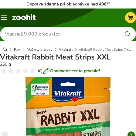
Doprava zdarma pri objednávke nad 49€**
Kategórie
Hľadať
produkty
Psy
Maškrty pre psy
Vitakraft
Vitakraft Rabbit Meat Strips XXL
Vitakraft Rabbit Meat Strips XXL
250 g
Ohodnoťte tento produkt!
(
0
)