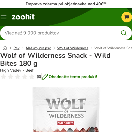
Doprava zdarma pri objednávke nad 49€**
Kategórie
Hľadať
produkty
Psy
Maškrty pre psy
Wolf of Wilderness
Wolf of Wilderness Sna
Wolf of Wilderness Snack - Wild
Bites 180 g
High Valley - Beef
Ohodnoťte tento produkt!
(
0
)