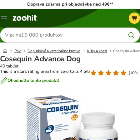
Doprava zdarma pri objednávke nad 49€**
Kategórie
Hľadať
produkty
Psy
Doplnkové a veterinárne krmivo
Kĺby a kosti
Cosequin Adva
Cosequin Advance Dog
40 tabliet
This is a stars rating area from zero to 5: 4.6/5
(
109
)
Ohodnoťte tento produkt!