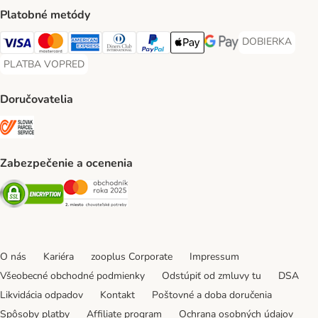
Platobné metódy
DOBIERKA
DOBIERKA Paym
Visa Payment Method
Mastercard Payment Method
American Express Payment Method
Diners Club Payment Method
PayPal Payment Method
Apple Pay Payment Method
Google Pay Payment Me
PLATBA VOPRED
PLATBA VOPRED Payment Method
Doručovatelia
SLOVAK PARCEL SERVICE Shipping Method
Zabezpečenie a ocenenia
Security
Security
O nás
Kariéra
zooplus Corporate
Impressum
Všeobecné obchodné podmienky
Odstúpiť od zmluvy tu
DSA
Likvidácia odpadov
Kontakt
Poštovné a doba doručenia
Spôsoby platby
Affiliate program
Ochrana osobných údajov