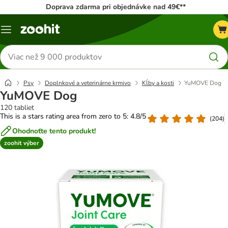
Doprava zdarma pri objednávke nad 49€**
Kategórie
Hľadať
produkty
Psy
Doplnkové a veterinárne krmivo
Kĺby a kosti
YuMOVE Dog
YuMOVE Dog
120 tabliet
This is a stars rating area from zero to 5: 4.8/5
(
204
)
Ohodnoťte tento produkt!
zoohit výber