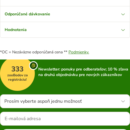
Odporúčané dávkovanie
Hodnotenia
*OC = Nezáväzne odporúčaná cena **
Podmienky.
333
Newsletter: ponuky pre odberateľov; 10 % zľava
na druhú objednávku pre nových zákazníkov
zooBodov za
registráciu!
Prosím vyberte aspoň jednu možnosť