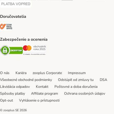
PLATBA VOPRED
PLATBA VOPRED Payment Method
Doručovatelia
SLOVAK PARCEL SERVICE Shipping Method
Zabezpečenie a ocenenia
Security
Security
O nás
Kariéra
zooplus Corporate
Impressum
Všeobecné obchodné podmienky
Odstúpiť od zmluvy tu
DSA
Likvidácia odpadov
Kontakt
Poštovné a doba doručenia
Spôsoby platby
Affiliate program
Ochrana osobných údajov
Opt-out
Vyhlásenie o prístupnosti
© zooplus SE
2026