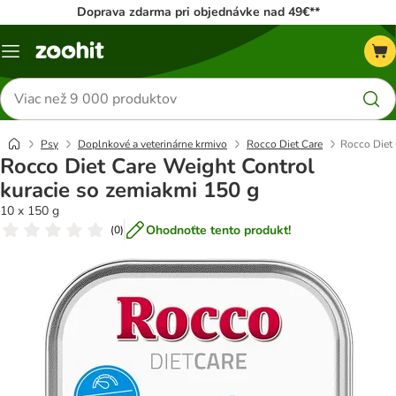
Doprava zdarma pri objednávke nad 49€**
Kategórie
Hľadať
produkty
Psy
Doplnkové a veterinárne krmivo
Rocco Diet Care
Rocco Diet 
Rocco Diet Care Weight Control
kuracie so zemiakmi 150 g
10 x 150 g
Ohodnoťte tento produkt!
(
0
)