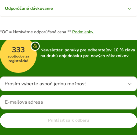
Odporúčané dávkovanie
*OC = Nezáväzne odporúčaná cena **
Podmienky.
333
Newsletter: ponuky pre odberateľov; 10 % zľava
na druhú objednávku pre nových zákazníkov
zooBodov za
registráciu!
Prosím vyberte aspoň jednu možnosť
Prihlásiť sa k odberu