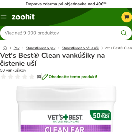
Doprava zdarma pri objednávke nad 49€**
Kategórie
Hľadať
produkty
Psy
Starostlivosť o psy
Starostlivosť o oči a uši
Vet's Best® Clean
Vet's Best® Clean vankúšiky na
čistenie uší
50 vankúšikov
Ohodnoťte tento produkt!
(
0
)