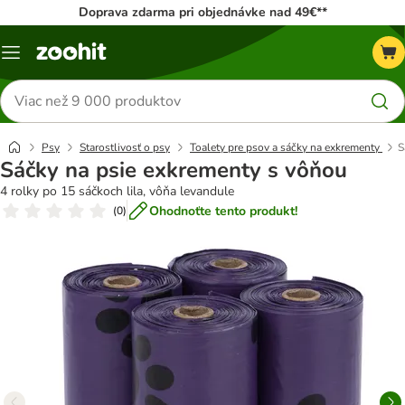
Doprava zdarma pri objednávke nad 49€**
Kategórie
Hľadať
produkty
Psy
Starostlivosť o psy
Toalety pre psov a sáčky na exkrementy
S
Sáčky na psie exkrementy s vôňou
4 rolky po 15 sáčkoch lila, vôňa levandule
Ohodnoťte tento produkt!
(
0
)