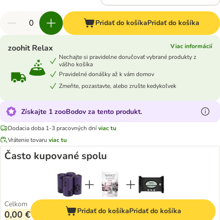
Pridať do košíka
Pridať do košíka
Viac informácií
zoohit Relax
Nechajte si pravidelne doručovať vybrané produkty z
vášho košíka
Pravidelné donášky až k vám domov
Zmeňte, pozastavte, alebo zrušte kedykoľvek
Získajte 1 zooBodov za tento produkt.
Dodacia doba 1-3 pracovných dní
viac tu
Vrátenie tovaru
viac tu
Často kupované spolu
Celkom
Pridať do košíka
Pridať do košíka
0,00 €