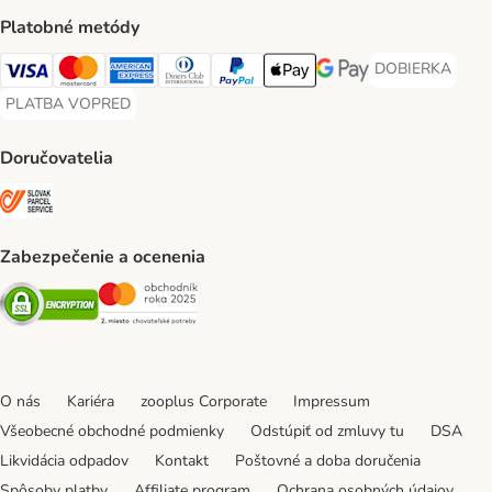
Platobné metódy
DOBIERKA
DOBIERKA Paym
Visa Payment Method
Mastercard Payment Method
American Express Payment Method
Diners Club Payment Method
PayPal Payment Method
Apple Pay Payment Method
Google Pay Payment Me
PLATBA VOPRED
PLATBA VOPRED Payment Method
Doručovatelia
SLOVAK PARCEL SERVICE Shipping Method
Zabezpečenie a ocenenia
Security
Security
O nás
Kariéra
zooplus Corporate
Impressum
Všeobecné obchodné podmienky
Odstúpiť od zmluvy tu
DSA
Likvidácia odpadov
Kontakt
Poštovné a doba doručenia
Spôsoby platby
Affiliate program
Ochrana osobných údajov