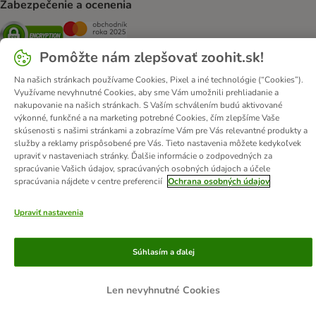
Zabezpečenie a ocenenia
Security
Security
Pomôžte nám zlepšovať zoohit.sk!
Na našich stránkach používame Cookies, Pixel a iné technológie (“Cookies”).
Využívame nevyhnutné Cookies, aby sme Vám umožnili prehliadanie a
O nás
Kariéra
zooplus Corporate
Impressum
nakupovanie na našich stránkach. S Vaším schválením budú aktivované
Všeobecné obchodné podmienky
Odstúpiť od zmluvy tu
DSA
výkonné, funkčné a na marketing potrebné Cookies, čím zlepšíme Vaše
skúsenosti s našimi stránkami a zobrazíme Vám pre Vás relevantné produkty a
Likvidácia odpadov
Kontakt
Poštovné a doba doručenia
služby a reklamy prispôsobené pre Vás. Tieto nastavenia môžete kedykoľvek
Spôsoby platby
Affiliate program
Ochrana osobných údajov
upraviť v nastaveniach stránky. Ďalšie informácie o zodpovedných za
spracúvanie Vašich údajov, spracúvaných osobných údajoch a účele
Opt-out
Vyhlásenie o prístupnosti
spracúvania nájdete v centre preferencií
Ochrana osobných údajov
© zooplus SE
2026
Upraviť nastavenia
Súhlasím a ďalej
Len nevyhnutné Cookies