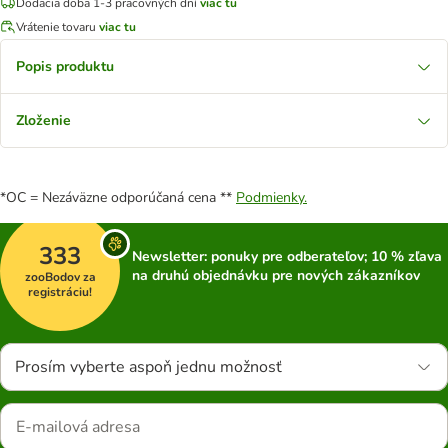
Dodacia doba 1-3 pracovných dní
viac tu
Vrátenie tovaru
viac tu
Popis produktu
Zloženie
*OC = Nezáväzne odporúčaná cena **
Podmienky.
333
Newsletter: ponuky pre odberateľov; 10 % zľava
na druhú objednávku pre nových zákazníkov
zooBodov za
registráciu!
Prosím vyberte aspoň jednu možnosť