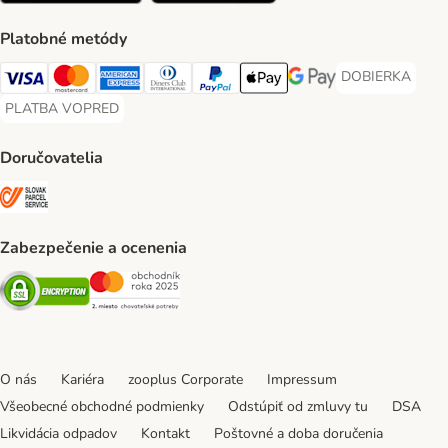
Platobné metódy
DOBIERKA
DOBIERKA Paym
Visa Payment Method
Mastercard Payment Method
American Express Payment Method
Diners Club Payment Method
PayPal Payment Method
Apple Pay Payment Method
Google Pay Payment Me
PLATBA VOPRED
PLATBA VOPRED Payment Method
Doručovatelia
SLOVAK PARCEL SERVICE Shipping Method
Zabezpečenie a ocenenia
Security
Security
O nás
Kariéra
zooplus Corporate
Impressum
Všeobecné obchodné podmienky
Odstúpiť od zmluvy tu
DSA
Likvidácia odpadov
Kontakt
Poštovné a doba doručenia