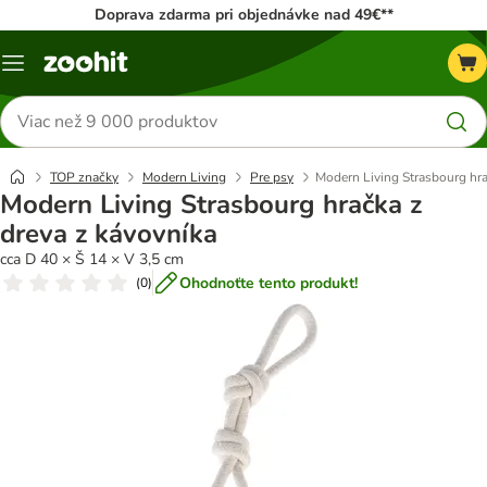
Doprava zdarma pri objednávke nad 49€**
Kategórie
Hľadať
produkty
TOP značky
Modern Living
Pre psy
Modern Living Strasbourg hra
Modern Living Strasbourg hračka z
dreva z kávovníka
cca D 40 × Š 14 × V 3,5 cm
Ohodnoťte tento produkt!
(
0
)