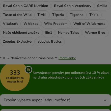
Royal Canin CARE Nutrition
Royal Canin Veterinary
Smilla
Taste of the Wild
TIAKI
Tigeria
Tigerino
Trixie
Vitakraft
Whiskas
Wild Freedom
Wolf of Wilderness
Naše obľúbené značky
8in1
Nomad Tales
Warner Bros
Zooplus Exclusive
zooplus Basics
*OC = Nezáväzne odporúčaná cena **
Podmienky.
333
Newsletter: ponuky pre odberateľov; 10 % zľava
na druhú objednávku pre nových zákazníkov
zooBodov za
registráciu!
Prosím vyberte aspoň jednu možnosť