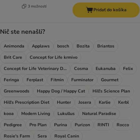
3 možností
Pridať do košíka
Nič ste nenašli?
Animonda
Applaws
bosch
Bozita
Briantos
Brit Care
Concept for Life krmivo
Concept for Life Veterinary Diet
Cosma
Eukanuba
Felix
Feringa
Ferplast
Fitmin
Furminator
Gourmet
Greenwoods
Happy Dog / Happy Cat
Hill's Science Plan
Hill's Prescription Diet
Hunter
Josera
Karlie
Kerbl
kooa
Modern Living
Lukullus
Natural Paradise
Pedigree
Pro Plan
Purina
Purizon
RINTI
Rocco
Rosie's Farm
Sera
Royal Canin