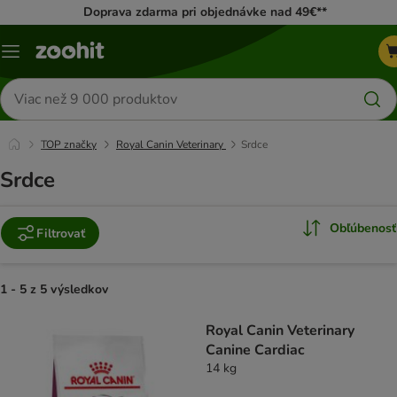
Doprava zdarma pri objednávke nad 49€**
Kategórie
Hľadať
produkty
TOP značky
Royal Canin Veterinary
Srdce
Srdce
Obľúbenosť
Filtrovať
1 - 5 z 5 výsledkov
product items have been changed
Royal Canin Veterinary
Canine Cardiac
14 kg