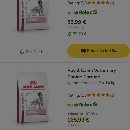
Rating: 5/5
(
1
)
83,99 €
6,00 € / kg
79,79 €
Pridať do košíka
2 možností
Royal Canin Veterinary
Canine Cardiac
výhodné balenie: 2 x 14 kg
Rating: 5/5
(
1
)
jednotlivo
167,98 €
165,99 €
5,93 € / kg