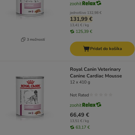
jednotlivo
132,98 €
131,99 €
13,41 € / kg
125,39 €
3 možností
Pridať do košíka
Royal Canin Veterinary
Canine Cardiac Mousse
12 x 410 g
Not Rated
66,49 €
13,51 € / kg
63,17 €