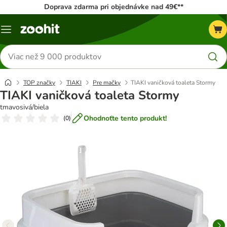
Doprava zdarma pri objednávke nad 49€**
Kategórie
Hľadať
produkty
TOP značky
TIAKI
Pre mačky
TIAKI vaničková toaleta Stormy
TIAKI vaničková toaleta Stormy
tmavosivá/biela
Ohodnoťte tento produkt!
(
0
)