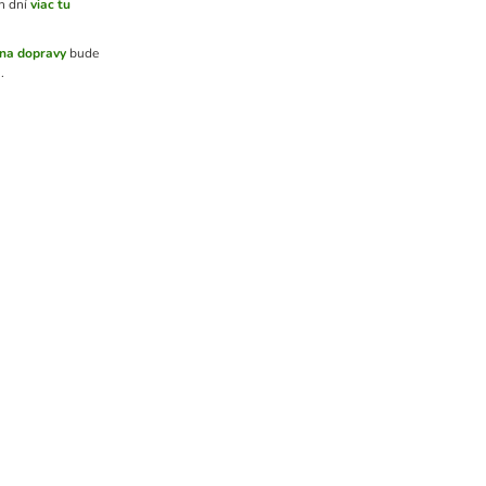
h dní
viac tu
na dopravy
bude
.