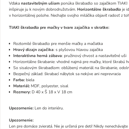
Vďaka
nastaviteľným ušiam
ponúka škrabadlo so zajačikom TIAKI m
inšpiruje ju k novým dobrodružstvám.
Horizontálne škrabadlo
je i
v horizontálnej polohe. Nechajte svojho miláčika objaviť radosť z t
TIAKI škrabadlo pre mačky v tvare zajačika v skratke:
Roztomilé škrabadlo pre menšie mačky a mačiatka
Hravý dizajn zajačika
: s plyšovou hlavou zajačika
Interaktívna herná zábava
: pružinový chvost a nastaviteľné uši
Horizontálne škrabanie: vhodné najmä pre mačky, ktoré škrabú h
So sisalovým škrabadlom: obľúbený materiál na škrabanie, odol
Bezpečný základ: škrabací nábytok sa nekýve ani neprevracia
Farba:
biela
Materiál:
MDF, polyester, sisal
Rozmery:
D 40 x Š 18 x V 18 cm
Upozornenie:
Len do interiéru.
Upozornenie:
Len pre domáce zvieratá. Nie je určená pre deti! Nikdy nenechávajte