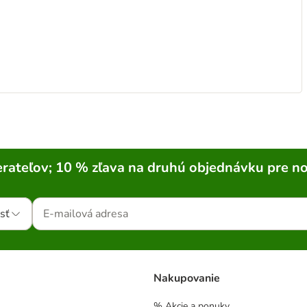
rateľov; 10 % zľava na druhú objednávku pre n
sť
Nakupovanie
% Akcie a ponuky