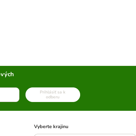
ových
Prihlásiť sa k
odberu
Vyberte krajinu