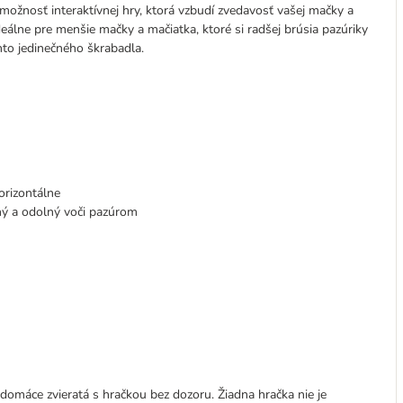
ožnosť interaktívnej hry, ktorá vzbudí zvedavosť vašej mačky a
deálne pre menšie mačky a mačiatka, ktoré si radšej brúsia pazúriky
ohto jedinečného škrabadla.
orizontálne
ný a odolný voči pazúrom
 domáce zvieratá s hračkou bez dozoru. Žiadna hračka nie je