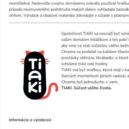
nezničiteľná. Nedovoľte svojmu domácemu zvieraťu používať hračku,
prípade neúmyselného prehltnutia malých dielov vyhľadajte bezodk
ohňom. Výrobok a obalové materiály zlikvidujte v súlade s platný
___________________________________________________________
Spoločnosť TIAKI sa nesnaží byť výn
vašim domácim miláčikom a ten patrí 
aby sme sa stali súčasťou vášho bežn
Chceme sa podieľať na každom šťastnom
prestávky obhrýza, škrabadlo, o ktoré 
schúlene trávi celé hodiny.
TIAKI má byť značkou, ktorá stojí v kaž
žiarivých momentoch plných radosti, a
Chceme byť jednoducho s vami.
TIAKI. Súčasť vášho života.
Informácie o výrobcovi