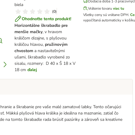
Dodacia doba 1-3 pracovnýc
biela
Vrátenie tovaru
viac tu
(
0
)
Všetky ceny sú vrátane DPH
.
Ce
Ohodnoťte tento produkt!
vypočítaná automaticky v košíku
Horizontálne škrabadlo pre
menšie mačky
, v hravom
králičom dizajne, s plyšovou
králičou hlavou,
pružinovým
chvostom
a nastaviteľnými
ušami, škrabadlo vyrobené zo
sisalu, rozmery: D 40 x Š 18 x V
18 cm
ďalej
hranie a škrabanie pre vaše malé zamatové labky. Tento očarujúci
ť. Mäkká plyšová hlava králika je ideálna na maznanie, zatiaľ čo
de na tomto škrabadle rada brúsiť pazúriky a zároveň sa kreatívne