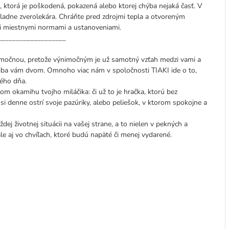
 ktorá je poškodená, pokazená alebo ktorej chýba nejaká časť. V
ladne zverolekára. Chráňte pred zdrojmi tepla a otvoreným
mi miestnymi normami a ustanoveniami.
___________________
imočnou, pretože výnimočným je už samotný vzťah medzi vami a
iba vám dvom. Omnoho viac nám v spoločnosti TIAKI ide o to,
ého dňa.
 okamihu tvojho miláčika: či už to je hračka, ktorú bez
si denne ostrí svoje pazúriky, alebo peliešok, v ktorom spokojne a
dej životnej situácii na vašej strane, a to nielen v pekných a
le aj vo chvíľach, ktoré budú napäté či menej vydarené.