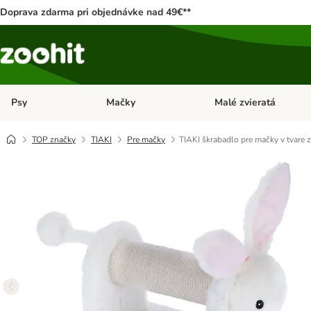
Doprava zdarma pri objednávke nad 49€**
Psy
Mačky
Malé zvieratá
Otvoriť menu: Psy
Otvoriť menu: Mačky
TOP značky
TIAKI
Pre mačky
TIAKI škrabadlo pre mačky v tvare z