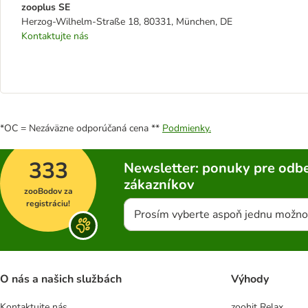
zooplus SE
Herzog-Wilhelm-Straße 18, 80331, München, DE
Kontaktujte nás
*OC = Nezáväzne odporúčaná cena **
Podmienky.
333
Newsletter: ponuky pre odbe
zákazníkov
zooBodov za
registráciu!
Prosím vyberte aspoň jednu možno
O nás a našich službách
Výhody
Kontaktujte nás
zoohit Relax