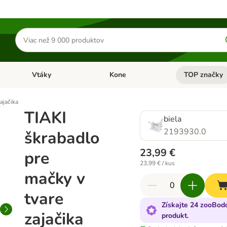
Hľadať
produkty
Vtáky
Kone
TOP značky
Otvoriť menu: Malé zvieratá
Otvoriť menu: Vtáky
Otvoriť menu: 
ajačika
TIAKI
biela
2193930.0
škrabadlo
23,99 €
pre
23,99 € / kus
mačky v
tvare
Získajte 24 zooBodo
zajačika
produkt.