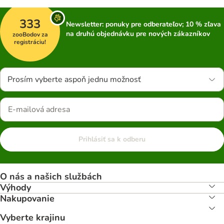
333
Newsletter: ponuky pre odberateľov; 10 % zľava
na druhú objednávku pre nových zákazníkov
zooBodov za
registráciu!
Prosím vyberte aspoň jednu možnosť
Prihlásiť sa k odberu
O nás a našich službách
Výhody
Nakupovanie
Vyberte krajinu