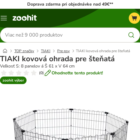
Doprava zdarma pri objednávke nad 49€**
Kategórie
Hľadať
produkty
TOP značky
TIAKI
Pre psy
TIAKI kovová ohrada pre šteňatá
TIAKI kovová ohrada pre šteňatá
Veľkosť S: 8 panelov á Š 61 x V 64 cm
Ohodnoťte tento produkt!
(
0
)
zoohit výber