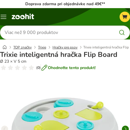
Doprava zdarma pri objednávke nad 49€**
Kategórie
Hľadať
produkty
TOP značky
Trixie
Hračky pre psov
Trixie inteligentná hračka Flip
Trixie inteligentná hračka Flip Board
Ø 23 × V 5 cm
Ohodnoťte tento produkt!
(
0
)