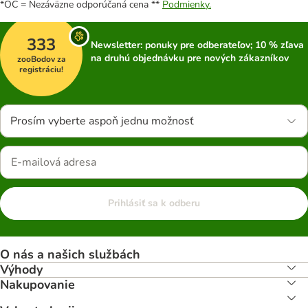
*OC = Nezáväzne odporúčaná cena **
Podmienky.
333
Newsletter: ponuky pre odberateľov; 10 % zľava
na druhú objednávku pre nových zákazníkov
zooBodov za
registráciu!
Prosím vyberte aspoň jednu možnosť
Prihlásiť sa k odberu
O nás a našich službách
Výhody
Nakupovanie