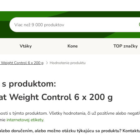
Hľadať
produkty
Vtáky
Kone
TOP značky
Otvoriť menu: Malé zvieratá
Otvoriť menu: Vtáky
Otvoriť menu: 
Weight Control 6 x 200 g
Hodnotenie produktu
 s produktom:
 Weight Control 6 x 200 g
osti s týmto produktom. Všetky hodnotenia, či už pozitívne alebo nega
anie
internetovej etikety
.
lebo doručením, alebo možno otázku týkajúcu sa produktu? Kontaktuj