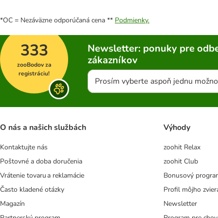
*OC = Nezáväzne odporúčaná cena **
Podmienky.
333
Newsletter: ponuky pre odbe
zákazníkov
zooBodov za
registráciu!
Prosím vyberte aspoň jednu možno
O nás a našich službách
Výhody
Kontaktujte nás
zoohit Relax
Poštovné a doba doručenia
zoohit Club
Vrátenie tovaru a reklamácie
Bonusový progra
Často kladené otázky
Profil môjho zvier
Magazín
Newsletter
Partnerský program
Program pre chov