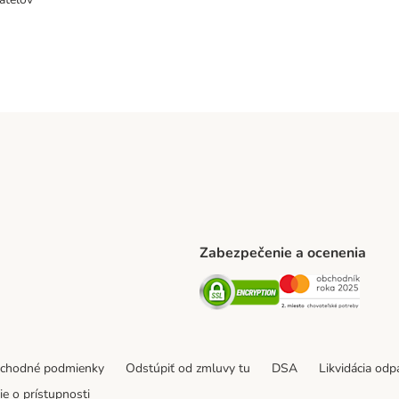
Zabezpečenie a ocenenia
ARCEL SERVICE Shipping Method
Security
Securit
thod
bchodné podmienky
Odstúpiť od zmluvy tu
DSA
Likvidácia od
e o prístupnosti