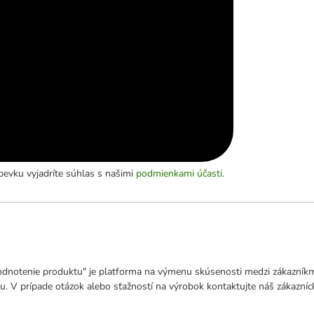
evku vyjadríte súhlas s našimi
podmienkami účasti
.
odnotenie produktu" je platforma na výmenu skúsenosti medzi zákazníkmi
u. V prípade otázok alebo sťažností na výrobok kontaktujte náš zákazní