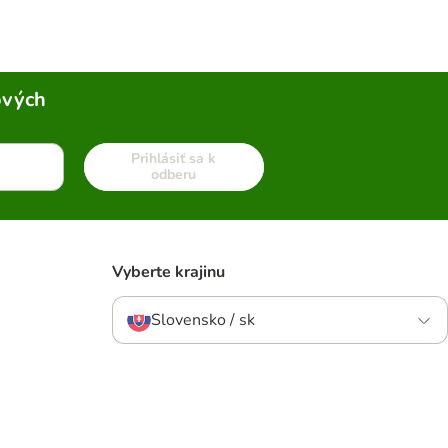
ových
Prihlásiť sa k
odberu
Vyberte krajinu
Slovensko / sk