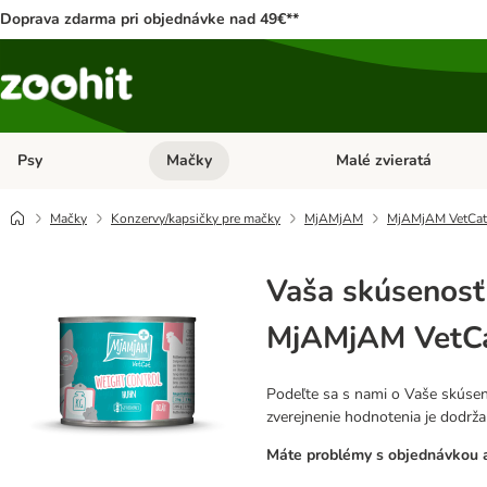
Doprava zdarma pri objednávke nad 49€**
Psy
Mačky
Malé zvieratá
Otvoriť menu: Psy
Otvoriť menu: Mačky
Mačky
Konzervy/kapsičky pre mačky
MjAMjAM
MjAMjAM VetCat 
Vaša skúsenosť
MjAMjAM VetCat
Podeľte sa s nami o Vaše skúsen
zverejnenie hodnotenia je dodrž
Máte problémy s objednávkou a