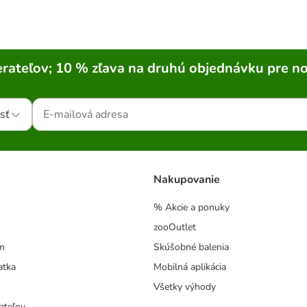
rateľov; 10 % zľava na druhú objednávku pre n
sť
Nakupovanie
% Akcie a ponuky
zooOutlet
m
Skúšobné balenia
atka
Mobilná aplikácia
Všetky výhody
ateľov