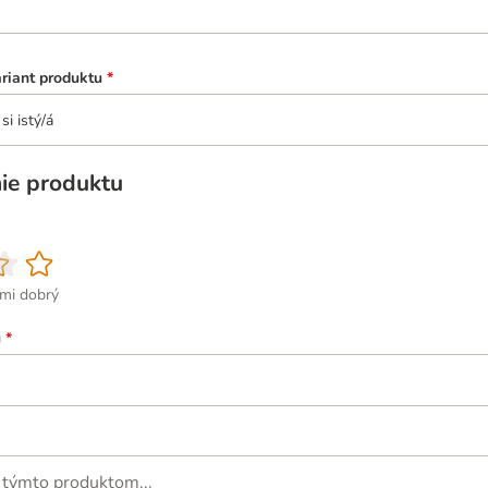
ariant produktu
*
si istý/á
ie produktu
ľmi dobrý
u
*