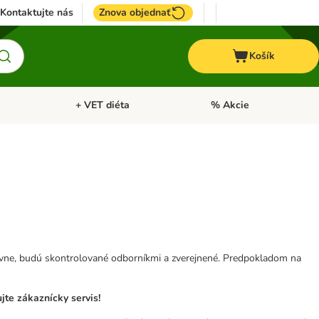
Kontaktujte nás
Znova objednať
Košík
+ VET diéta
% Akcie
Kone
Otvoriť menu: TOP značky
Otvoriť menu: + VET diéta
tívne, budú skontrolované odborníkmi a zverejnené. Predpokladom na
te zákaznícky servis!