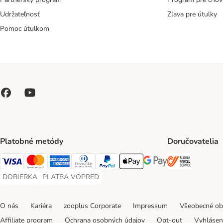
Udržateľnosť
Zľava pre útulky
Pomoc útulkom
Platobné metódy
Doručovatelia
SLOVAK P
Visa Payment Method
Mastercard Payment Method
American Express Payment Method
Diners Club Payment Method
PayPal Payment Method
Apple Pay Payment Method
Google Pay Payment Me
DOBIERKA
PLATBA VOPRED
DOBIERKA Payment Method
PLATBA VOPRED Payment Method
O nás
Kariéra
zooplus Corporate
Impressum
Všeobecné o
Affiliate program
Ochrana osobných údajov
Opt-out
Vyhláseni