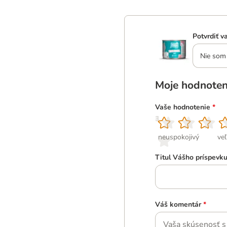
Potvrdiť v
Nie som 
Moje hodnoten
Vaše hodnotenie
*
1
2
3
4
5
neuspokojivý
ve
Titul Vášho príspevk
Váš komentár
*