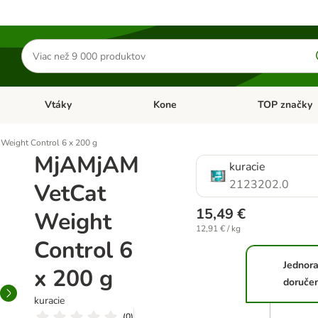
Hľadať
produkty
Vtáky
Kone
TOP značky
Otvoriť menu: Malé zvieratá
Otvoriť menu: Vtáky
Otvoriť menu: 
Weight Control 6 x 200 g
MjAMjAM
kuracie
2123202.0
VetCat
15,49 €
Weight
12,91 € / kg
Control 6
Jednor
x 200 g
doruče
kuracie
(
0
)