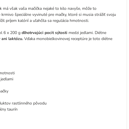
k má však vaša mačička nejaké to kilo navyše, môže to
rmivo špeciálne vyvinuté pre mačky, ktoré si musia strážiť svoju
žil príjem kalórií a uľahčila sa regulácia hmotnosti.
ol 6 x 200 g
dlhotrvajúci pocit sýtosti
medzi jedlami. Diétne
 ani laktózu.
Vďaka monobielkovinovej receptúre je toto diétne
hmotnosti
 jedlami
mačky
oduktov rastlinného pôvodu
lny taurín