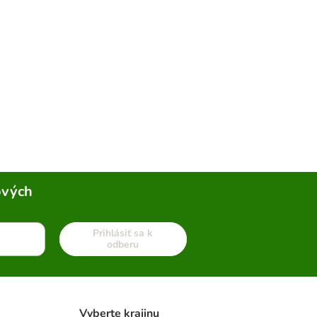
ových
Prihlásiť sa k
odberu
Vyberte krajinu