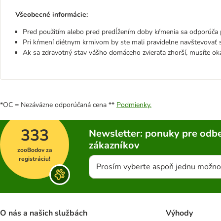
Všeobecné informácie:
Pred použitím alebo pred predĺžením doby kŕmenia sa odporúča p
Pri kŕmení diétnym krmivom by ste mali pravidelne navštevovať s
Ak sa zdravotný stav vášho domáceho zvieraťa zhorší, musíte ok
*OC = Nezáväzne odporúčaná cena **
Podmienky.
333
Newsletter: ponuky pre odbe
zákazníkov
zooBodov za
registráciu!
Prosím vyberte aspoň jednu možno
O nás a našich službách
Výhody