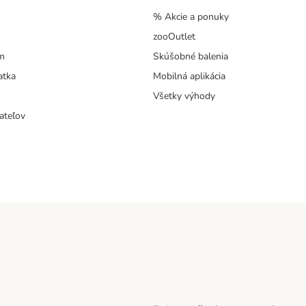
% Akcie a ponuky
zooOutlet
m
Skúšobné balenia
atka
Mobilná aplikácia
Všetky výhody
ateľov