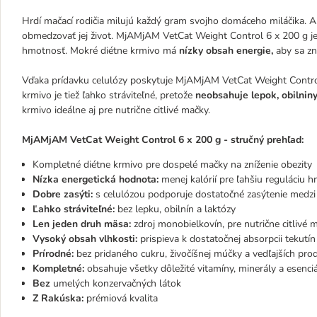
Hrdí mačací rodičia milujú každý gram svojho domáceho miláčika. A
obmedzovať jej život. MjAMjAM VetCat Weight Control 6 x 200 g je k
hmotnosť. Mokré diétne krmivo má
nízky obsah energie,
aby sa zní
Vďaka prídavku celulózy poskytuje MjAMjAM VetCat Weight Contr
krmivo je tiež ľahko stráviteľné, pretože
neobsahuje lepok, obilniny
krmivo ideálne aj pre nutrične citlivé mačky.
MjAMjAM VetCat Weight Control 6 x 200 g - stručný prehľad:
Kompletné diétne krmivo pre dospelé mačky na zníženie obezity
Nízka energetická hodnota:
menej kalórií pre ľahšiu reguláciu 
Dobre zasýti:
s celulózou podporuje dostatočné zasýtenie medzi
Ľahko stráviteľné:
bez lepku, obilnín a laktózy
Len jeden druh mäsa:
zdroj monobielkovín, pre nutrične citlivé 
Vysoký obsah vlhkosti:
prispieva k dostatočnej absorpcii tekutín
Prírodné:
bez pridaného cukru, živočíšnej múčky a vedľajších pr
Kompletné:
obsahuje všetky dôležité vitamíny, minerály a esenciá
Bez
umelých konzervačných látok
Z Rakúska:
prémiová kvalita