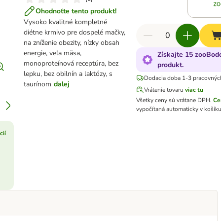
Ohodnoťte tento produkt!
Vysoko kvalitné kompletné
diétne krmivo pre dospelé mačky,
na zníženie obezity, nízky obsah
energie, veľa mäsa,
Získajte 15 zooBodo
monoproteínová receptúra, bez
produkt.
lepku, bez obilnín a laktózy, s
Dodacia doba 1-3 pracovnýc
taurínom
ďalej
Vrátenie tovaru
viac tu
Všetky ceny sú vrátane DPH
.
Ce
vypočítaná automaticky v košíku
cií