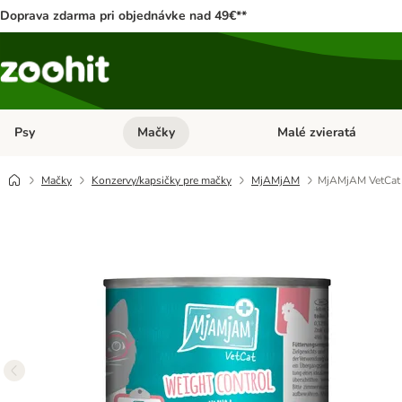
Doprava zdarma pri objednávke nad 49€**
Psy
Mačky
Malé zvieratá
Otvoriť menu: Psy
Otvoriť menu: Mačky
Mačky
Konzervy/kapsičky pre mačky
MjAMjAM
MjAMjAM VetCat 