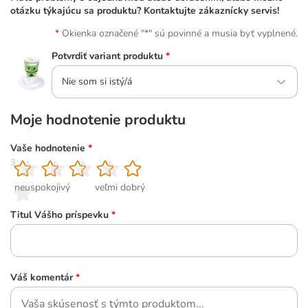
otázku týkajúcu sa produktu? Kontaktujte zákaznícky servis!
Okienka označené "*" sú povinné a musia byť vyplnené.
Potvrdiť variant produktu
*
Nie som si istý/á
Moje hodnotenie produktu
Vaše hodnotenie
*
1
2
3
4
5
neuspokojivý
veľmi dobrý
Titul Vášho príspevku
*
Váš komentár
*