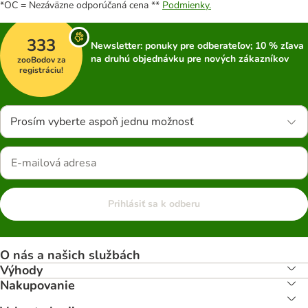
*OC = Nezáväzne odporúčaná cena **
Podmienky.
333
Newsletter: ponuky pre odberateľov; 10 % zľava
na druhú objednávku pre nových zákazníkov
zooBodov za
registráciu!
Prosím vyberte aspoň jednu možnosť
Prihlásiť sa k odberu
O nás a našich službách
Výhody
Nakupovanie