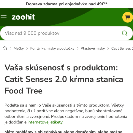
Doprava zdarma pri objednávke nad 49€**
Kategórie
Hľadať
produkty
Mačky
Fontánky, misky a podložky
Plastové misky
Catit Senses 
Vaša skúsenosť s produktom:
Catit Senses 2.0 kŕmna stanica
Food Tree
Podeľte sa s nami o Vaše skúsenosti s týmto produktom. Všetky
hodnotenia, či už pozitívne alebo negatívne, budú skontrolované
odborníkmi a zverejnené. Predpokladom na zverejnenie hodnotenia
je dodržanie
internetovej etikety
.
Máte problémy s objednávkou alebo doručením, alebo možno