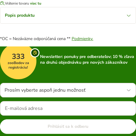
Vrátenie tovaru
viac tu
Popis produktu
*OC = Nezáväzne odporúčaná cena **
Podmienky.
333
Newsletter: ponuky pre odberateľov; 10 % zľava
na druhú objednávku pre nových zákazníkov
zooBodov za
registráciu!
Prosím vyberte aspoň jednu možnosť
Prihlásiť sa k odberu