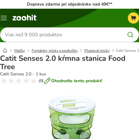
Doprava zdarma pri objednávke nad 49€**
Kategórie
Hľadať
produkty
Mačky
Fontánky, misky a podložky
Plastové misky
Catit Senses 
Catit Senses 2.0 kŕmna stanica Food
Tree
Catit Senses 2.0 - 1 kus
Ohodnoťte tento produkt!
(
0
)