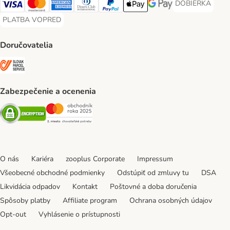
DOBIERKA
DOBIERKA Paym
Visa Payment Method
Mastercard Payment Method
American Express Payment Method
Diners Club Payment Method
PayPal Payment Method
Apple Pay Payment Method
Google Pay Payment Me
PLATBA VOPRED
PLATBA VOPRED Payment Method
Doručovatelia
SLOVAK PARCEL SERVICE Shipping Method
Zabezpečenie a ocenenia
Security
Security
O nás
Kariéra
zooplus Corporate
Impressum
Všeobecné obchodné podmienky
Odstúpiť od zmluvy tu
DSA
Likvidácia odpadov
Kontakt
Poštovné a doba doručenia
Spôsoby platby
Affiliate program
Ochrana osobných údajov
Opt-out
Vyhlásenie o prístupnosti