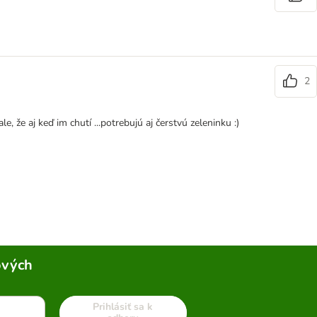
2
 že aj keď im chutí ...potrebujú aj čerstvú zeleninku :)
ových
Prihlásiť sa k