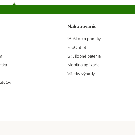
Nakupovanie
% Akcie a ponuky
zooOutlet
m
Skúšobné balenia
atka
Mobilná aplikácia
Všetky výhody
ateľov