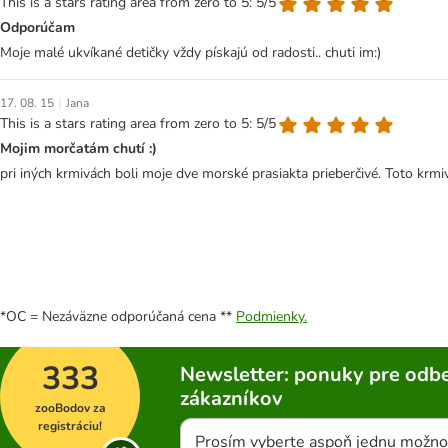
This is a stars rating area from zero to 5: 5/5
Odporúčam
Moje malé ukvíkané detičky vždy pískajú od radosti.. chuti im:)
|
17. 08. 15
Jana
This is a stars rating area from zero to 5: 5/5
Mojim morčatám chutí :)
pri iných krmivách boli moje dve morské prasiakta prieberčivé. Toto krmivo
*OC = Nezáväzne odporúčaná cena **
Podmienky.
333
Newsletter: ponuky pre odbe
zákazníkov
zooBodov za
registráciu!
Prosím vyberte aspoň jednu možno