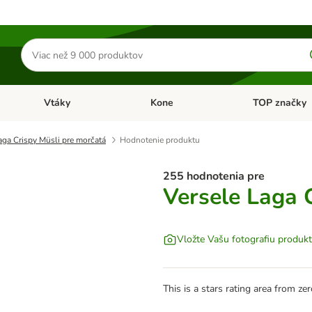
Hľadať
produkty
Vtáky
Kone
TOP značky
Otvoriť menu: Malé zvieratá
Otvoriť menu: Vtáky
Otvoriť menu: 
aga Crispy Müsli pre morčatá
Hodnotenie produktu
255 hodnotenia pre
Versele Laga 
Vložte Vašu fotografiu produk
This is a stars rating area from zer