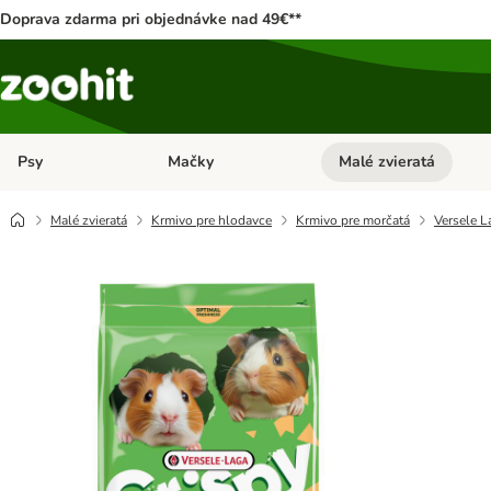
Doprava zdarma pri objednávke nad 49€**
Psy
Mačky
Malé zvieratá
Otvoriť menu: Psy
Otvoriť menu: Mačky
Malé zvieratá
Krmivo pre hlodavce
Krmivo pre morčatá
Versele L