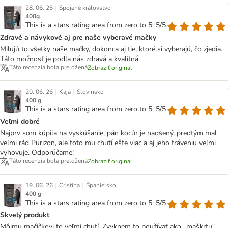
|
28. 06. 26
Spojené kráľovstvo
400g
This is a stars rating area from zero to 5: 5/5
Zdravé a návykové aj pre naše vyberavé mačky
Milujú to všetky naše mačky, dokonca aj tie, ktoré si vyberajú, čo zjedia.
Táto možnosť je podľa nás zdravá a kvalitná.
Táto recenzia bola preložená
Zobraziť original
|
|
20. 06. 26
Kaja
Slovinsko
400 g
This is a stars rating area from zero to 5: 5/5
Veľmi dobré
Najprv som kúpila na vyskúšanie, pán kocúr je nadšený, predtým mal
veľmi rád Purizon, ale toto mu chutí ešte viac a aj jeho tráveniu veľmi
vyhovuje. Odporúčame!
Táto recenzia bola preložená
Zobraziť original
|
|
19. 06. 26
Cristina
Španielsko
400 g
This is a stars rating area from zero to 5: 5/5
Skvelý produkt
Môjmu mačičkovi to veľmi chutí. Zvyknem to používať ako „maškrtu“,