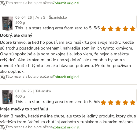
Táto recenzia bola preložená
Zobraziť original
|
|
05. 04. 26
Ana S
Španielsko
400 g
This is a stars rating area from zero to 5: 5/5
Dobrý, ale drahý
Dobré krmivo, aj keď ho používam ako maškrtu pre svoje mačky. Keďže
sú trochu posadnuté odmenami, nahradila som im ich týmto krmivom.
Ony sú spokojné a ja som pokojnejšia, lebo viem, že nejedia maškrty
celý deň. Ako krmivo mi príde naozaj dobré, ale nemohla by som si
dovoliť kŕmiť ich týmto len ako hlavnou potravou. Preto ho používam
ako doplnok.
Táto recenzia bola preložená
Zobraziť original
|
01. 04. 26
Taliansko
400 g
This is a stars rating area from zero to 5: 5/5
Moje mačky to zbožňujú
Mám 3 mačky, každá má iné chute, ale toto je jediný produkt, ktorý chutí
všetkým trom. Veľmi im chutí aj varianta s tuniakom a kuracím mäsom.
Táto recenzia bola preložená
Zobraziť original