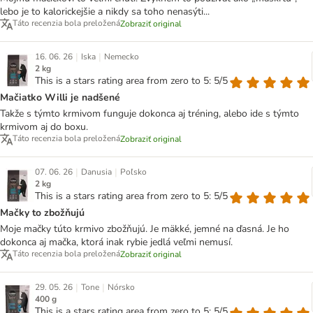
lebo je to kalorickejšie a nikdy sa toho nenasýti...
Táto recenzia bola preložená
Zobraziť original
|
|
16. 06. 26
Iska
Nemecko
2 kg
This is a stars rating area from zero to 5: 5/5
Mačiatko Willi je nadšené
Takže s týmto krmivom funguje dokonca aj tréning, alebo ide s týmto
krmivom aj do boxu.
Táto recenzia bola preložená
Zobraziť original
|
|
07. 06. 26
Danusia
Poľsko
2 kg
This is a stars rating area from zero to 5: 5/5
Mačky to zbožňujú
Moje mačky túto krmivo zbožňujú. Je mäkké, jemné na ďasná. Je ho
dokonca aj mačka, ktorá inak rybie jedlá veľmi nemusí.
Táto recenzia bola preložená
Zobraziť original
|
|
29. 05. 26
Tone
Nórsko
400 g
This is a stars rating area from zero to 5: 5/5