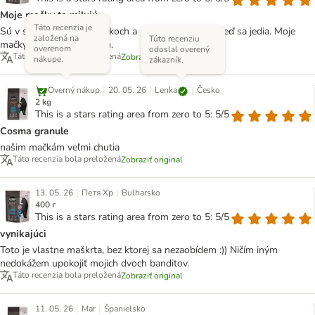
Moje mačky to milujú
Táto recenzia je
Sú v stredne veľkých kúskoch a pekne chrumkajú, keď sa jedia. Moje
založená na
Túto recenziu
mačky ich úplne zbožňujú.
overenom
odoslal overený
Táto recenzia bola preložená
Zobraziť original
nákupe.
zákazník.
|
|
|
Lenka
Overný nákup
20. 05. 26
Česko
2 kg
This is a stars rating area from zero to 5: 5/5
Cosma granule
našim mačkám veľmi chutia
Táto recenzia bola preložená
Zobraziť original
|
|
13. 05. 26
Петя Хр
Bulharsko
400 г
This is a stars rating area from zero to 5: 5/5
vynikajúci
Toto je vlastne maškrta, bez ktorej sa nezaobídem :)) Ničím iným
nedokážem upokojiť mojich dvoch banditov.
Táto recenzia bola preložená
Zobraziť original
|
|
11. 05. 26
Mar
Španielsko