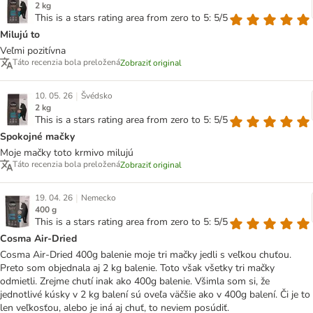
2 kg
This is a stars rating area from zero to 5: 5/5
Milujú to
Veľmi pozitívna
Táto recenzia bola preložená
Zobraziť original
|
10. 05. 26
Švédsko
2 kg
This is a stars rating area from zero to 5: 5/5
Spokojné mačky
Moje mačky toto krmivo milujú
Táto recenzia bola preložená
Zobraziť original
|
19. 04. 26
Nemecko
400 g
This is a stars rating area from zero to 5: 5/5
Cosma Air-Dried
Cosma Air-Dried 400g balenie moje tri mačky jedli s veľkou chuťou.
Preto som objednala aj 2 kg balenie. Toto však všetky tri mačky
odmietli. Zrejme chutí inak ako 400g balenie. Všimla som si, že
jednotlivé kúsky v 2 kg balení sú oveľa väčšie ako v 400g balení. Či je to
len veľkosťou, alebo je iná aj chuť, to neviem posúdiť.