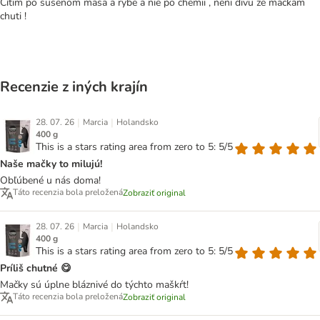
Cítim po susenom masa a rybe a nie po chemii , neni divu ze mackam
chuti !
Recenzie z iných krajín
|
|
28. 07. 26
Marcia
Holandsko
400 g
This is a stars rating area from zero to 5: 5/5
Naše mačky to milujú!
Obľúbené u nás doma!
Táto recenzia bola preložená
Zobraziť original
|
|
28. 07. 26
Marcia
Holandsko
400 g
This is a stars rating area from zero to 5: 5/5
Príliš chutné 😋
Mačky sú úplne bláznivé do týchto maškŕt!
Táto recenzia bola preložená
Zobraziť original