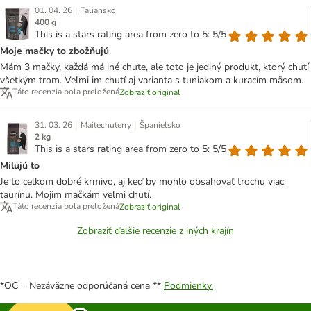
|
01. 04. 26
Taliansko
400 g
This is a stars rating area from zero to 5: 5/5
Moje mačky to zbožňujú
Mám 3 mačky, každá má iné chute, ale toto je jediný produkt, ktorý chutí
všetkým trom. Veľmi im chutí aj varianta s tuniakom a kuracím mäsom.
Táto recenzia bola preložená
Zobraziť original
|
|
31. 03. 26
Maitechuterry
Španielsko
2 kg
This is a stars rating area from zero to 5: 5/5
Milujú to
Je to celkom dobré krmivo, aj keď by mohlo obsahovať trochu viac
taurínu. Mojim mačkám veľmi chutí.
Táto recenzia bola preložená
Zobraziť original
Zobraziť ďalšie recenzie z iných krajín
*OC = Nezáväzne odporúčaná cena **
Podmienky.