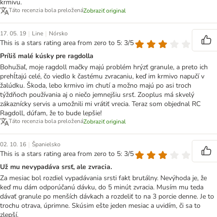
krmivu.
Táto recenzia bola preložená
Zobraziť original
|
|
17. 05. 19
Line
Nórsko
This is a stars rating area from zero to 5: 3/5
Príliš malé kúsky pre ragdolla
Bohužiaľ, moje ragdoll mačky majú problém hrýzť granule, a preto ich
prehĺtajú celé, čo viedlo k častému zvracaniu, keď im krmivo napučí v
žalúdku. Škoda, lebo krmivo im chutí a možno majú po asi troch
týždňoch používania aj o niečo jemnejšiu srsť. Zooplus má skvelý
zákaznícky servis a umožnili mi vrátiť vrecia. Teraz som objednal RC
Ragdoll, dúfam, že to bude lepšie!
Táto recenzia bola preložená
Zobraziť original
|
02. 10. 16
Španielsko
This is a stars rating area from zero to 5: 3/5
Už mu nevypadáva srsť, ale zvracia.
Za mesiac bol rozdiel vypadávania srsti fakt brutálny. Nevýhoda je, že
keď mu dám odporúčanú dávku, do 5 minút zvracia. Musím mu teda
dávať granule po menších dávkach a rozdeliť to na 3 porcie denne. Je to
trochu otrava, úprimne. Skúsim ešte jeden mesiac a uvidím, či sa to
zlepší.