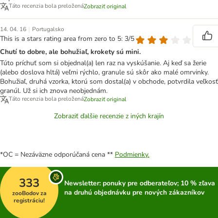
Táto recenzia bola preložená
Zobraziť original
|
14. 04. 16
Portugalsko
This is a stars rating area from zero to 5: 3/5
Chutí to dobre, ale bohužiaľ, krokety sú mini.
Túto príchuť som si objednal(a) len raz na vyskúšanie. Aj keď sa žerie
(alebo doslova hltá) veľmi rýchlo, granule sú skôr ako malé omrvinky.
Bohužiaľ, druhá vzorka, ktorú som dostal(a) v obchode, potvrdila veľkosť
granúl. Už si ich znova neobjednám.
Táto recenzia bola preložená
Zobraziť original
Zobraziť ďalšie recenzie z iných krajín
*OC = Nezáväzne odporúčaná cena **
Podmienky.
333
Newsletter: ponuky pre odberateľov; 10 % zľava
na druhú objednávku pre nových zákazníkov
zooBodov za
registráciu!