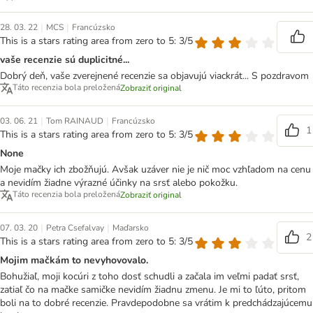
|
|
28. 03. 22
MCS
Francúzsko
This is a stars rating area from zero to 5: 3/5
vaše recenzie sú duplicitné...
Dobrý deň, vaše zverejnené recenzie sa objavujú viackrát... S pozdravom
Táto recenzia bola preložená
Zobraziť original
|
|
03. 06. 21
Tom RAINAUD
Francúzsko
1
This is a stars rating area from zero to 5: 3/5
None
Moje mačky ich zbožňujú. Avšak uzáver nie je nič moc vzhľadom na cenu
a nevidím žiadne výrazné účinky na srsť alebo pokožku.
Táto recenzia bola preložená
Zobraziť original
|
|
07. 03. 20
Petra Csefalvay
Maďarsko
2
This is a stars rating area from zero to 5: 3/5
Mojim mačkám to nevyhovovalo.
Bohužiaľ, moji kocúri z toho dosť schudli a začala im veľmi padať srsť,
zatiaľ čo na mačke samičke nevidím žiadnu zmenu. Je mi to ľúto, pritom
boli na to dobré recenzie. Pravdepodobne sa vrátim k predchádzajúcemu