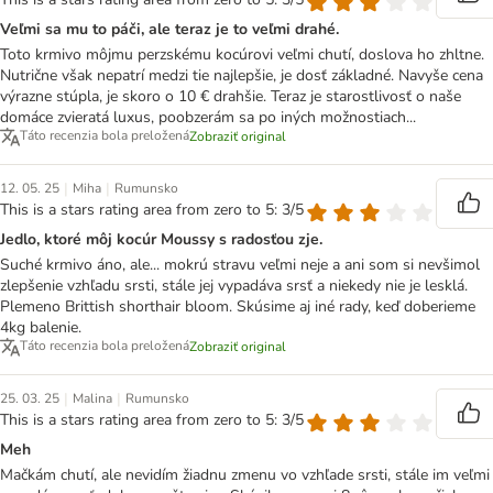
Veľmi sa mu to páči, ale teraz je to veľmi drahé.
Toto krmivo môjmu perzskému kocúrovi veľmi chutí, doslova ho zhltne.
Nutrične však nepatrí medzi tie najlepšie, je dosť základné. Navyše cena
výrazne stúpla, je skoro o 10 € drahšie. Teraz je starostlivosť o naše
domáce zvieratá luxus, poobzerám sa po iných možnostiach...
Táto recenzia bola preložená
Zobraziť original
|
|
12. 05. 25
Miha
Rumunsko
This is a stars rating area from zero to 5: 3/5
Jedlo, ktoré môj kocúr Moussy s radosťou zje.
Suché krmivo áno, ale... mokrú stravu veľmi neje a ani som si nevšimol
zlepšenie vzhľadu srsti, stále jej vypadáva srsť a niekedy nie je lesklá.
Plemeno Brittish shorthair bloom. Skúsime aj iné rady, keď doberieme
4kg balenie.
Táto recenzia bola preložená
Zobraziť original
|
|
25. 03. 25
Malina
Rumunsko
This is a stars rating area from zero to 5: 3/5
Meh
Mačkám chutí, ale nevidím žiadnu zmenu vo vzhľade srsti, stále im veľmi