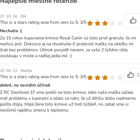
Najlepšie miestne recenzie
|
27. 10. 24
DH
This is a stars rating area from zero to 5: 3/5
Nechutia :(
Za 15 rokov kupovania krmiva Royal Canin sú toto prvé granule, čo mi
nechcú jesť. Dokonca aj na chudnutie či predoslé mačky na obličky mi
žrali bez problémov. Účinok posúdiť neviem, za vyše 2 týždne vždy
zostávaju v miske a radšej jedia iné. :(
|
22. 04. 13
Malfea
2
This is a stars rating area from zero to 5: 3/5
dobré, no nevidím účinok
Z RC Sterilised 37 sme prešli na toto krmivo, lebo naša mačka začala
mať problémy s lupinami a zdalo sa nám, že už dlhšiu dobu nadmerne
púšťa chlpy. Malá žerie toto krmivo už tretí týždeň, no zatiaľ sme si
nevšimli rapídnu zmenu k lepšiemu.