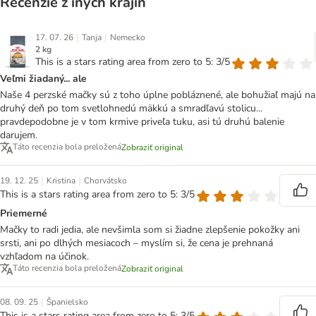
Recenzie z iných krajín
|
|
17. 07. 26
Tanja
Nemecko
2 kg
This is a stars rating area from zero to 5: 3/5
Veľmi žiadaný... ale
Naše 4 perzské mačky sú z toho úplne pobláznené, ale bohužiaľ majú na
druhý deň po tom svetlohnedú mäkkú a smradľavú stolicu...
pravdepodobne je v tom krmive priveľa tuku, asi tú druhú balenie
darujem.
Táto recenzia bola preložená
Zobraziť original
|
|
19. 12. 25
Kristina
Chorvátsko
This is a stars rating area from zero to 5: 3/5
Priemerné
Mačky to radi jedia, ale nevšimla som si žiadne zlepšenie pokožky ani
srsti, ani po dlhých mesiacoch – myslím si, že cena je prehnaná
vzhľadom na účinok.
Táto recenzia bola preložená
Zobraziť original
|
08. 09. 25
Španielsko
This is a stars rating area from zero to 5: 3/5