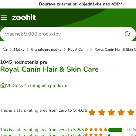
Doprava zdarma pri objednávke nad 49€**
Kategórie
Hľadať
produkty
Mačky
Granule pre mačky
Royal Canin
Royal Canin Hair & Skin 
1045 hodnotenia pre
Royal Canin Hair & Skin Care
Vložte Vašu fotografiu produktu
This is a stars rating area from zero to 5: 4.6/5
This is a stars rating area from zero to 5: 5/5
(
849
)
This is a stars rating area from zero to 5: 4/5
(
84
)