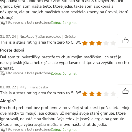
vypadáva srsť, dokonca ešte viac. Skúsila som asi 8 rôznych značiek
granúl, kým som našla tieto, ktoré jedia, takže som spokojná s
nákupom, ale pri mojich mačkách som nevidela zmeny na úrovni, ktorú
sľubujú.
Táto recenzia bola preložená
Zobraziť original
|
|
31. 07. 24
Νικόλαος Στιβαχτόπουλος
Grécko
This is a stars rating area from zero to 5: 3/5
Proste dobrá
Dal som tri hviezdičky, pretože to chutí mojim mačičkám. Ich srsť je
naozaj lesklejšia a hebkejšia, ale vypadávanie chlpov sa zvýšilo a nechce
prestať.
Táto recenzia bola preložená
Zobraziť original
|
|
03. 09. 22
Mily
Francúzsko
This is a stars rating area from zero to 5: 3/5
Alergia?
Prechod prebehol bez problémov, po veľkej strate srsti počas leta. Moje
dve mačky to milujú, ale odkedy už nemajú svoje staré granule, ktoré
ignorovali, neustále sa škriabu. Výsledok je jasný: alergia na granule.
Škoda, moja vyberavejšia mačka znovu našla chuť do jedla.
Táto recenzia bola preložená
Zobraziť original