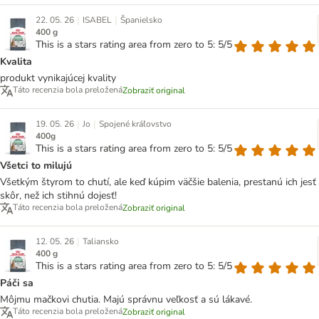
|
|
22. 05. 26
ISABEL
Španielsko
400 g
This is a stars rating area from zero to 5: 5/5
Kvalita
produkt vynikajúcej kvality
Táto recenzia bola preložená
Zobraziť original
|
|
19. 05. 26
Jo
Spojené kráľovstvo
400g
This is a stars rating area from zero to 5: 5/5
Všetci to milujú
Všetkým štyrom to chutí, ale keď kúpim väčšie balenia, prestanú ich jesť
skôr, než ich stihnú dojesť!
Táto recenzia bola preložená
Zobraziť original
|
12. 05. 26
Taliansko
400 g
This is a stars rating area from zero to 5: 5/5
Páči sa
Môjmu mačkovi chutia. Majú správnu veľkosť a sú lákavé.
Táto recenzia bola preložená
Zobraziť original