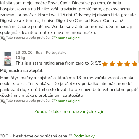
Kúpila som mojej mačke Royal Canin Digestive po tom, čo bola
hospitalizovaná na klinike kvôli tráviacim problémom, opakovanému
zvracaniu a hnačke, ktoré trvali 15 dní. Odvtedy jej dávam tieto granule
Digestive a k tomu aj krmivo Digestive Care od Royal Canin a už
nemáme žiadne problémy. Všetko sa vrátilo do normálu. Som naozaj
spokojná s kvalitou tohto krmiva pre moju mačku.
Táto recenzia bola preložená
Zobraziť original
|
|
28. 03. 26
Ilda
Portugalsko
10 kg
This is a stars rating area from zero to 5: 5/5
Môj mačka sa zlepšil
Mám štyri mačky a najstaršia, ktorá má 13 rokov, začala vracať a mala
riedku stolicu. Testy ukázali, že je všetko v poriadku, ale má chronickú
pankreatitídu, ktorú treba sledovať. Toto krmivo bolo veľmi dobre prijaté
všetkými a mačka s problémami sa zlepšila.
Táto recenzia bola preložená
Zobraziť original
Zobraziť ďalšie recenzie z iných krajín
*OC = Nezáväzne odporúčaná cena **
Podmienky.