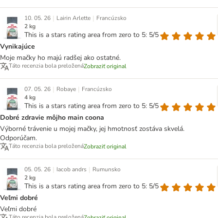
|
|
10. 05. 26
Lairin Arlette
Francúzsko
2 kg
This is a stars rating area from zero to 5: 5/5
Vynikajúce
Moje mačky ho majú radšej ako ostatné.
Táto recenzia bola preložená
Zobraziť original
|
|
07. 05. 26
Robaye
Francúzsko
4 kg
This is a stars rating area from zero to 5: 5/5
Dobré zdravie môjho main coona
Výborné trávenie u mojej mačky, jej hmotnosť zostáva skvelá.
Odporúčam.
Táto recenzia bola preložená
Zobraziť original
|
|
05. 05. 26
Iacob andrs
Rumunsko
2 kg
This is a stars rating area from zero to 5: 5/5
Veľmi dobré
Veľmi dobré
Táto recenzia bola preložená
Zobraziť original