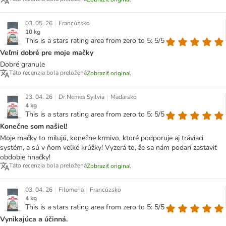
|
03. 05. 26
Francúzsko
10 kg
This is a stars rating area from zero to 5: 5/5
Veľmi dobré pre moje mačky
Dobré granule
Táto recenzia bola preložená
Zobraziť original
|
|
23. 04. 26
Dr.Nemes Syilvia
Maďarsko
4 kg
This is a stars rating area from zero to 5: 5/5
Konečne som našiel!
Moje mačky to milujú, konečne krmivo, ktoré podporuje aj tráviaci
systém, a sú v ňom veľké krúžky! Vyzerá to, že sa nám podarí zastaviť
obdobie hnačky!
Táto recenzia bola preložená
Zobraziť original
|
|
03. 04. 26
Filomena
Francúzsko
4 kg
This is a stars rating area from zero to 5: 5/5
Vynikajúca a účinná.