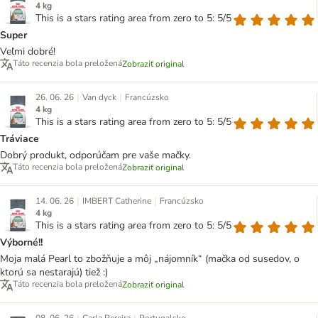
4 kg
This is a stars rating area from zero to 5: 5/5
Super
Veľmi dobré!
Táto recenzia bola preložená
Zobraziť original
|
|
26. 06. 26
Van dyck
Francúzsko
4 kg
This is a stars rating area from zero to 5: 5/5
Tráviace
Dobrý produkt, odporúčam pre vaše mačky.
Táto recenzia bola preložená
Zobraziť original
|
|
14. 06. 26
IMBERT Catherine
Francúzsko
4 kg
This is a stars rating area from zero to 5: 5/5
Výborné!!
Moja malá Pearl to zbožňuje a môj „nájomník“ (mačka od susedov, o
ktorú sa nestarajú) tiež :)
Táto recenzia bola preložená
Zobraziť original