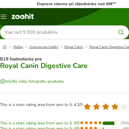
Doprava zdarma pri objednávke nad 49€**
Kategórie
Hľadať
produkty
Mačky
Granule pre mačky
Royal Canin
Royal Canin Digestive Ca
819 hodnotenia pre
Royal Canin Digestive Care
Vložte Vašu fotografiu produktu
This is a stars rating area from zero to 5: 4.2/5
This is a stars rating area from zero to 5: 5/5
(
593
)
This is a stars rating area from zero to 5: 4/5
(
49
)