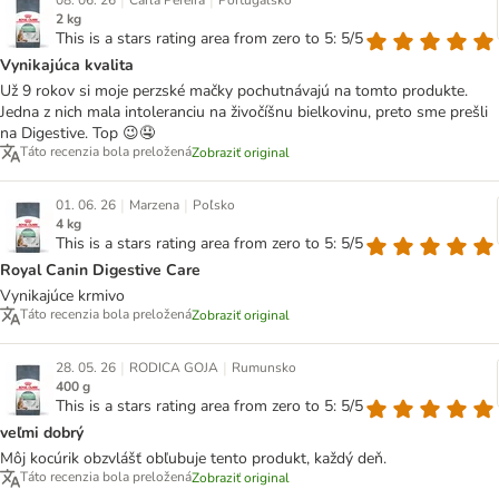
|
|
08. 06. 26
Carla Pereira
Portugalsko
2 kg
This is a stars rating area from zero to 5: 5/5
Vynikajúca kvalita
Už 9 rokov si moje perzské mačky pochutnávajú na tomto produkte.
Jedna z nich mala intoleranciu na živočíšnu bielkovinu, preto sme prešli
na Digestive. Top 😉🤤
Táto recenzia bola preložená
Zobraziť original
|
|
01. 06. 26
Marzena
Poľsko
4 kg
This is a stars rating area from zero to 5: 5/5
Royal Canin Digestive Care
Vynikajúce krmivo
Táto recenzia bola preložená
Zobraziť original
|
|
28. 05. 26
RODICA GOJA
Rumunsko
400 g
This is a stars rating area from zero to 5: 5/5
veľmi dobrý
Môj kocúrik obzvlášť obľubuje tento produkt, každý deň.
Táto recenzia bola preložená
Zobraziť original