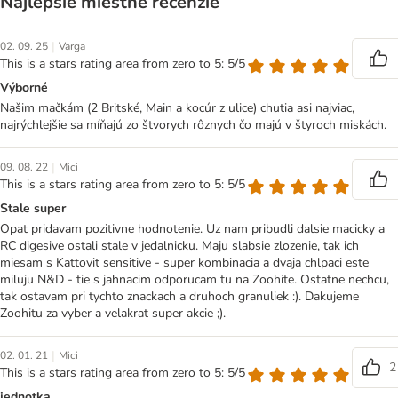
Najlepšie miestne recenzie
|
02. 09. 25
Varga
This is a stars rating area from zero to 5: 5/5
Výborné
Našim mačkám (2 Britské, Main a kocúr z ulice) chutia asi najviac,
najrýchlejšie sa míňajú zo štvorych rôznych čo majú v štyroch miskách.
|
09. 08. 22
Mici
This is a stars rating area from zero to 5: 5/5
Stale super
Opat pridavam pozitivne hodnotenie. Uz nam pribudli dalsie macicky a
RC digesive ostali stale v jedalnicku. Maju slabsie zlozenie, tak ich
miesam s Kattovit sensitive - super kombinacia a dvaja chlpaci este
miluju N&D - tie s jahnacim odporucam tu na Zoohite. Ostatne nechcu,
tak ostavam pri tychto znackach a druhoch granuliek :). Dakujeme
Zoohitu za vyber a velakrat super akcie ;).
|
02. 01. 21
Mici
2
This is a stars rating area from zero to 5: 5/5
jednotka