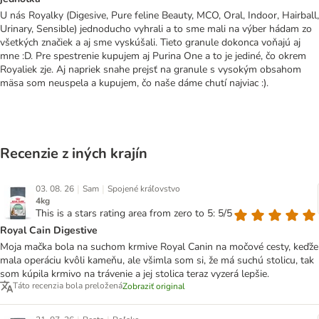
U nás Royalky (Digesive, Pure feline Beauty, MCO, Oral, Indoor, Hairball,
Urinary, Sensible) jednoducho vyhrali a to sme mali na výber hádam zo
všetkých značiek a aj sme vyskúšali. Tieto granule dokonca voňajú aj
mne :D. Pre spestrenie kupujem aj Purina One a to je jediné, čo okrem
Royaliek zje. Aj napriek snahe prejsť na granule s vysokým obsahom
mäsa som neuspela a kupujem, čo naše dáme chutí najviac :).
Recenzie z iných krajín
|
|
03. 08. 26
Sam
Spojené kráľovstvo
4kg
This is a stars rating area from zero to 5: 5/5
Royal Cain Digestive
Moja mačka bola na suchom krmive Royal Canin na močové cesty, keďže
mala operáciu kvôli kameňu, ale všimla som si, že má suchú stolicu, tak
som kúpila krmivo na trávenie a jej stolica teraz vyzerá lepšie.
Táto recenzia bola preložená
Zobraziť original