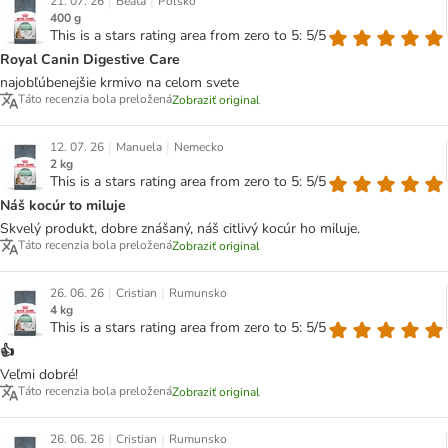
|
|
21. 07. 26
Beata
Poľsko
400 g
This is a stars rating area from zero to 5: 5/5
Royal Canin Digestive Care
najobľúbenejšie krmivo na celom svete
Táto recenzia bola preložená
Zobraziť original
|
|
12. 07. 26
Manuela
Nemecko
2 kg
This is a stars rating area from zero to 5: 5/5
Náš kocúr to miluje
Skvelý produkt, dobre znášaný, náš citlivý kocúr ho miluje.
Táto recenzia bola preložená
Zobraziť original
|
|
26. 06. 26
Cristian
Rumunsko
4 kg
This is a stars rating area from zero to 5: 5/5
👍
Veľmi dobré!
Táto recenzia bola preložená
Zobraziť original
|
|
26. 06. 26
Cristian
Rumunsko