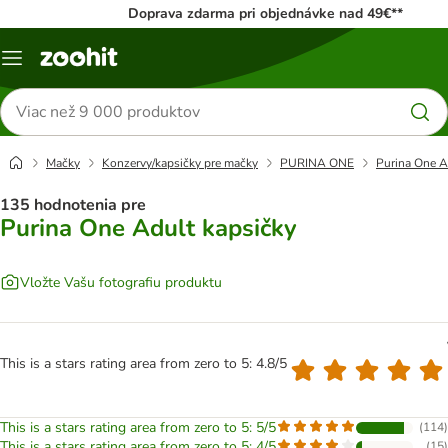
Doprava zdarma pri objednávke nad 49€**
Kategórie
Hľadať
produkty
Mačky
Konzervy/kapsičky pre mačky
PURINA ONE
Purina One A
135 hodnotenia pre
Purina One Adult kapsičky
Vložte Vašu fotografiu produktu
This is a stars rating area from zero to 5: 4.8/5
This is a stars rating area from zero to 5: 5/5
(
114
)
This is a stars rating area from zero to 5: 4/5
(
15
)