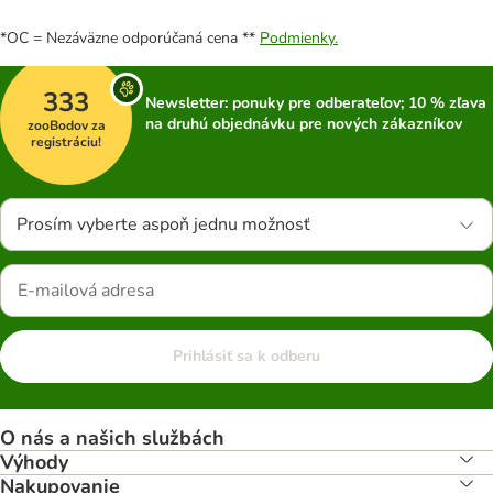
*OC = Nezáväzne odporúčaná cena **
Podmienky.
333
Newsletter: ponuky pre odberateľov; 10 % zľava
na druhú objednávku pre nových zákazníkov
zooBodov za
registráciu!
Prosím vyberte aspoň jednu možnosť
Prihlásiť sa k odberu
O nás a našich službách
Výhody
Nakupovanie