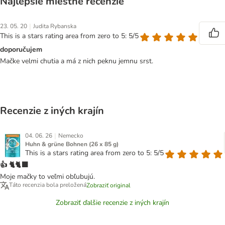
Najlepšie miestne recenzie
|
23. 05. 20
Judita Rybanska
This is a stars rating area from zero to 5: 5/5
doporučujem
Mačke velmi chutia a má z nich peknu jemnu srst.
Recenzie z iných krajín
|
04. 06. 26
Nemecko
Huhn & grüne Bohnen (26 x 85 g)
This is a stars rating area from zero to 5: 5/5
👍 🐈🐈‍⬛
Moje mačky to veľmi obľubujú.
Táto recenzia bola preložená
Zobraziť original
Zobraziť ďalšie recenzie z iných krajín