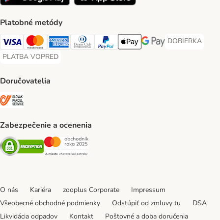
Platobné metódy
DOBIERKA
DOBIERKA Paym
Visa Payment Method
Mastercard Payment Method
American Express Payment Method
Diners Club Payment Method
PayPal Payment Method
Apple Pay Payment Method
Google Pay Payment Me
PLATBA VOPRED
PLATBA VOPRED Payment Method
Doručovatelia
SLOVAK PARCEL SERVICE Shipping Method
Zabezpečenie a ocenenia
Security
Security
O nás
Kariéra
zooplus Corporate
Impressum
Všeobecné obchodné podmienky
Odstúpiť od zmluvy tu
DSA
Likvidácia odpadov
Kontakt
Poštovné a doba doručenia