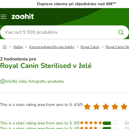
Doprava zdarma pri objednávke nad 49€**
Kategórie
Hľadať
produkty
Mačky
Konzervy/kapsičky pre mačky
Royal Canin
Royal Canin Ste
2 hodnotenia pre
Royal Canin Sterilised v želé
Vložte Vašu fotografiu produktu
This is a stars rating area from zero to 5: 4.5/5
This is a stars rating area from zero to 5: 5/5
(
1
)
This is a stars rating area from zero to 5: 4/5
(
1
)