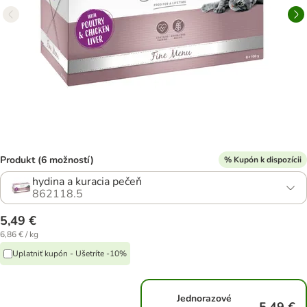
Produkt (6 možností)
% Kupón k dispozícii
hydina a kuracia pečeň
862118.5
5,49 €
6,86 € / kg
Uplatniť kupón - Ušetríte -10%
Jednorazové