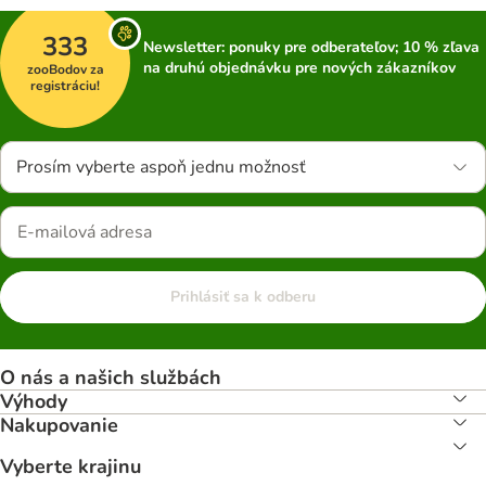
333
Newsletter: ponuky pre odberateľov; 10 % zľava
na druhú objednávku pre nových zákazníkov
zooBodov za
registráciu!
Prosím vyberte aspoň jednu možnosť
Prihlásiť sa k odberu
O nás a našich službách
Výhody
Nakupovanie
Vyberte krajinu