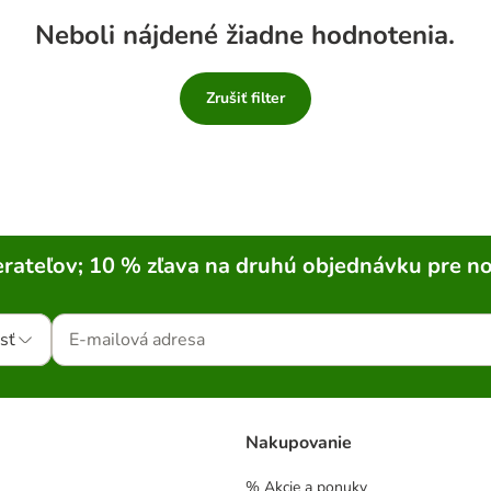
Neboli nájdené žiadne hodnotenia.
Zrušiť filter
rateľov; 10 % zľava na druhú objednávku pre n
sť
Nakupovanie
% Akcie a ponuky