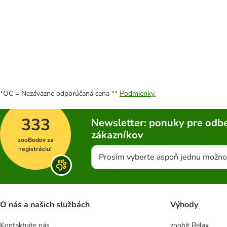
*OC = Nezáväzne odporúčaná cena **
Podmienky.
333
Newsletter: ponuky pre odbe
zákazníkov
zooBodov za
registráciu!
Prosím vyberte aspoň jednu možno
O nás a našich službách
Výhody
Kontaktujte nás
zoohit Relax