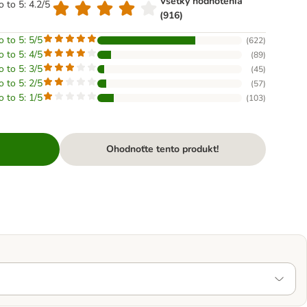
Všetky hodnotenia
o to 5: 4.2/5
(916)
o to 5: 5/5
(
622
)
o to 5: 4/5
(
89
)
o to 5: 3/5
(
45
)
o to 5: 2/5
(
57
)
o to 5: 1/5
(
103
)
Ohodnoťte tento produkt!