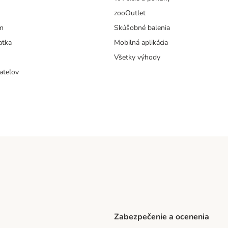
zooOutlet
m
Skúšobné balenia
atka
Mobilná aplikácia
Všetky výhody
ateľov
Zabezpečenie a ocenenia