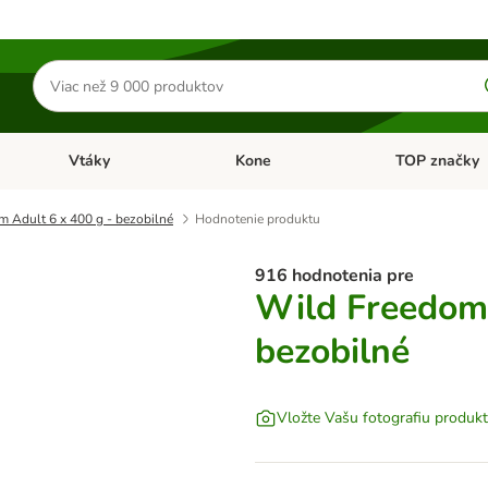
Hľadať
produkty
Vtáky
Kone
TOP značky
Otvoriť menu: Malé zvieratá
Otvoriť menu: Vtáky
Otvoriť menu: 
 Adult 6 x 400 g - bezobilné
Hodnotenie produktu
916 hodnotenia pre
Wild Freedom 
bezobilné
Vložte Vašu fotografiu produk