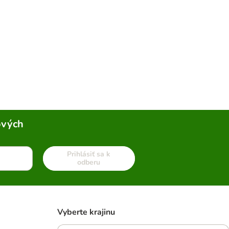
ových
Prihlásiť sa k
odberu
Vyberte krajinu