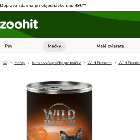
Doprava zdarma pri objednávke nad 49€**
Psy
Mačky
Malé zvieratá
Otvoriť menu: Psy
Otvoriť menu: Mačky
Mačky
Konzervy/kapsičky pre mačky
Wild Freedom
Wild Freedom