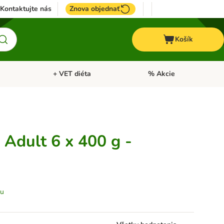
Kontaktujte nás
Znova objednať
Košík
+ VET diéta
% Akcie
Kone
Otvoriť menu: TOP značky
Otvoriť menu: + VET diéta
Adult 6 x 400 g -
tu