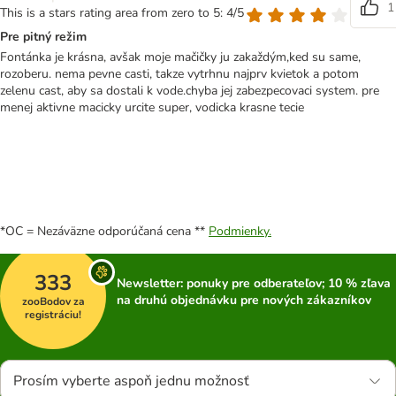
1
This is a stars rating area from zero to 5: 4/5
Pre pitný režim
Fontánka je krásna, avšak moje mačičky ju zakaždým,ked su same,
rozoberu. nema pevne casti, takze vytrhnu najprv kvietok a potom
zelenu cast, aby sa dostali k vode.chyba jej zabezpecovaci system. pre
menej aktivne macicky urcite super, vodicka krasne tecie
*OC = Nezáväzne odporúčaná cena **
Podmienky.
333
Newsletter: ponuky pre odberateľov; 10 % zľava
na druhú objednávku pre nových zákazníkov
zooBodov za
registráciu!
Prosím vyberte aspoň jednu možnosť