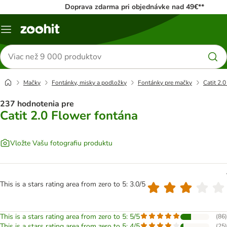
Doprava zdarma pri objednávke nad 49€**
Kategórie
Hľadať
produkty
Mačky
Fontánky, misky a podložky
Fontánky pre mačky
Catit 2.
237 hodnotenia pre
Catit 2.0 Flower fontána
Vložte Vašu fotografiu produktu
This is a stars rating area from zero to 5: 3.0/5
This is a stars rating area from zero to 5: 5/5
(
86
)
This is a stars rating area from zero to 5: 4/5
(
25
)