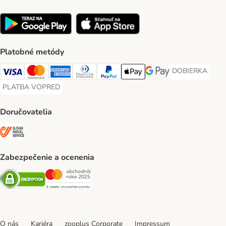
Platobné metódy
DOBIERKA
DOBIERKA Paym
Visa Payment Method
Mastercard Payment Method
American Express Payment Method
Diners Club Payment Method
PayPal Payment Method
Apple Pay Payment Method
Google Pay Payment Me
PLATBA VOPRED
PLATBA VOPRED Payment Method
Doručovatelia
SLOVAK PARCEL SERVICE Shipping Method
Zabezpečenie a ocenenia
Security
Security
O nás
Kariéra
zooplus Corporate
Impressum