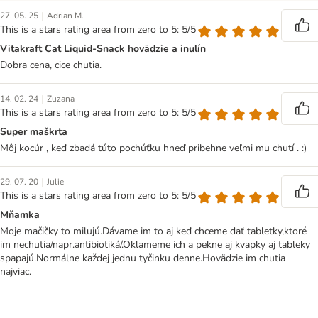
|
27. 05. 25
Adrian M.
This is a stars rating area from zero to 5: 5/5
Vitakraft Cat Liquid-Snack hovädzie a inulín
Dobra cena, cice chutia.
|
14. 02. 24
Zuzana
This is a stars rating area from zero to 5: 5/5
Super maškrta
Môj kocúr , keď zbadá túto pochúťku hneď pribehne veľmi mu chutí . :)
|
29. 07. 20
Julie
This is a stars rating area from zero to 5: 5/5
Mňamka
Moje mačičky to milujú.Dávame im to aj keď chceme dať tabletky,ktoré
im nechutia/napr.antibiotiká/.Oklameme ich a pekne aj kvapky aj tableky
spapajú.Normálne každej jednu tyčinku denne.Hovädzie im chutia
najviac.