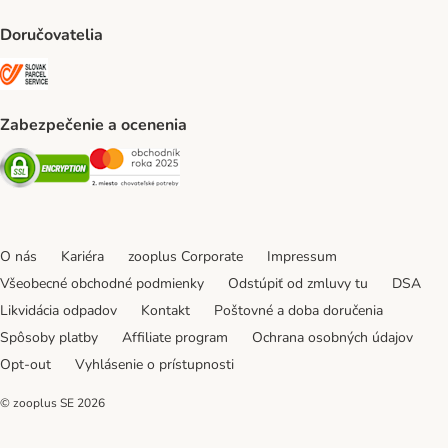
Doručovatelia
SLOVAK PARCEL SERVICE Shipping Method
Zabezpečenie a ocenenia
Security
Security
O nás
Kariéra
zooplus Corporate
Impressum
Všeobecné obchodné podmienky
Odstúpiť od zmluvy tu
DSA
Likvidácia odpadov
Kontakt
Poštovné a doba doručenia
Spôsoby platby
Affiliate program
Ochrana osobných údajov
Opt-out
Vyhlásenie o prístupnosti
© zooplus SE
2026