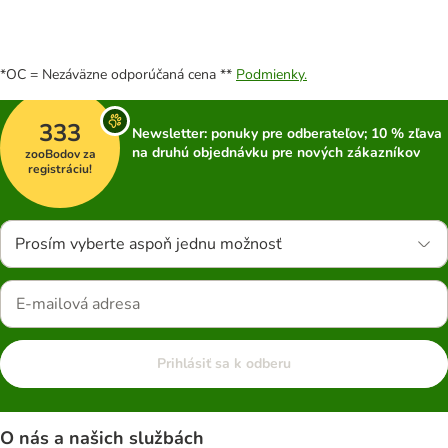
*OC = Nezáväzne odporúčaná cena **
Podmienky.
333
Newsletter: ponuky pre odberateľov; 10 % zľava
na druhú objednávku pre nových zákazníkov
zooBodov za
registráciu!
Prosím vyberte aspoň jednu možnosť
Prihlásiť sa k odberu
O nás a našich službách