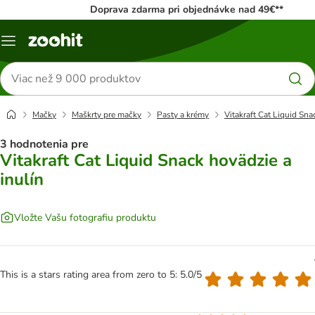
Doprava zdarma pri objednávke nad 49€**
Kategórie
Hľadať
produkty
Mačky
Maškrty pre mačky
Pasty a krémy
Vitakraft Cat Liquid Sna
3 hodnotenia pre
Vitakraft Cat Liquid Snack hovädzie a
inulín
Vložte Vašu fotografiu produktu
This is a stars rating area from zero to 5: 5.0/5