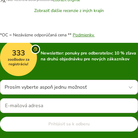
Zobraziť original
Zobraziť ďalšie recenzie z iných krajín
*OC = Nezáväzne odporúčaná cena **
Podmienky.
333
Newsletter: ponuky pre odberateľov; 10 % zľava
na druhú objednávku pre nových zákazníkov
zooBodov za
registráciu!
Prosím vyberte aspoň jednu možnosť
Prihlásiť sa k odberu