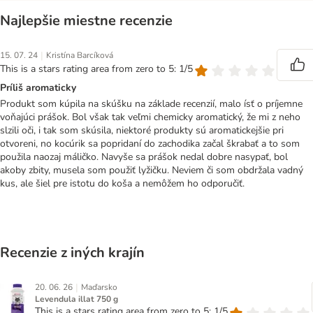
Najlepšie miestne recenzie
|
15. 07. 24
Kristína Barcíková
This is a stars rating area from zero to 5: 1/5
Príliš aromaticky
Produkt som kúpila na skúšku na základe recenzií, malo ísť o príjemne
voňajúci prášok. Bol však tak veľmi chemicky aromatický, že mi z neho
slzili oči, i tak som skúsila, niektoré produkty sú aromatickejšie pri
otvoreni, no kocúrik sa popridaní do zachodika začal škrabať a to som
použila naozaj máličko. Navyše sa prášok nedal dobre nasypať, bol
akoby zbity, musela som použiť lyžičku. Neviem či som obdržala vadný
kus, ale šiel pre istotu do koša a nemôžem ho odporučiť.
Recenzie z iných krajín
|
20. 06. 26
Maďarsko
Levendula illat 750 g
This is a stars rating area from zero to 5: 1/5