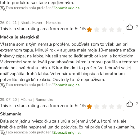
tohto produktu sa stane nepríjemným.
Táto recenzia bola preložená
Zobraziť original
|
|
26. 04. 21
Nicole Mayer
Nemecko
2
This is a stars rating area from zero to 5: 1/5
Mačka je alergická!
Vlastne som s tým nemala problém, používala som to však len pri
extrémnom teple. Minulý rok v auguste mala moja 10-mesačná mačka
hnisavý zápal na labke. Museli sme to liečiť antibiotikami a kortikoidmi.
V decembri som to kvôli podlahovému kúreniu znovu použila a tentoraz
mala hnisavú druhú labku. S kortikoidmi to prešlo. Vo februári sa jej
opäť zapálila druhá labka. Veterinár urobil biopsiu a laboratórium
potvrdilo alergickú reakciu. Odvtedy to už nepoužívam.
Táto recenzia bola preložená
Zobraziť original
|
|
29. 07. 20
Mălina
Rumunsko
2
This is a stars rating area from zero to 5: 1/5
Sklamanie
Dala som jednu hviezdičku za silnú a príjemnú vôňu, ktorú má, ale
krabička prišla naplnená len do polovice, čo mi príde úplne sklamaním.
Táto recenzia bola preložená
Zobraziť original