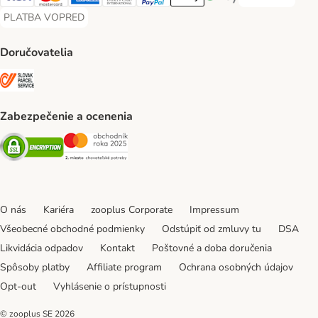
DOBIERKA Paym
Visa Payment Method
Mastercard Payment Method
American Express Payment Method
Diners Club Payment Method
PayPal Payment Method
Apple Pay Payment Method
Google Pay Payment Me
PLATBA VOPRED
PLATBA VOPRED Payment Method
Doručovatelia
SLOVAK PARCEL SERVICE Shipping Method
Zabezpečenie a ocenenia
Security
Security
O nás
Kariéra
zooplus Corporate
Impressum
Všeobecné obchodné podmienky
Odstúpiť od zmluvy tu
DSA
Likvidácia odpadov
Kontakt
Poštovné a doba doručenia
Spôsoby platby
Affiliate program
Ochrana osobných údajov
Opt-out
Vyhlásenie o prístupnosti
© zooplus SE
2026