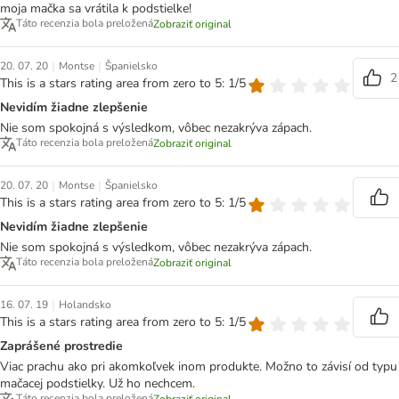
moja mačka sa vrátila k podstielke!
Táto recenzia bola preložená
Zobraziť original
|
|
20. 07. 20
Montse
Španielsko
2
This is a stars rating area from zero to 5: 1/5
Nevidím žiadne zlepšenie
Nie som spokojná s výsledkom, vôbec nezakrýva zápach.
Táto recenzia bola preložená
Zobraziť original
|
|
20. 07. 20
Montse
Španielsko
This is a stars rating area from zero to 5: 1/5
Nevidím žiadne zlepšenie
Nie som spokojná s výsledkom, vôbec nezakrýva zápach.
Táto recenzia bola preložená
Zobraziť original
|
16. 07. 19
Holandsko
This is a stars rating area from zero to 5: 1/5
Zaprášené prostredie
Viac prachu ako pri akomkoľvek inom produkte. Možno to závisí od typu
mačacej podstielky. Už ho nechcem.
Táto recenzia bola preložená