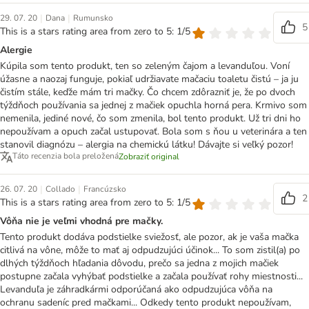
|
|
29. 07. 20
Dana
Rumunsko
5
This is a stars rating area from zero to 5: 1/5
Alergie
Kúpila som tento produkt, ten so zeleným čajom a levanduľou. Voní
úžasne a naozaj funguje, pokiaľ udržiavate mačaciu toaletu čistú – ja ju
čistím stále, keďže mám tri mačky. Čo chcem zdôrazniť je, že po dvoch
týždňoch používania sa jednej z mačiek opuchla horná pera. Krmivo som
nemenila, jediné nové, čo som zmenila, bol tento produkt. Už tri dni ho
nepoužívam a opuch začal ustupovať. Bola som s ňou u veterinára a ten
stanovil diagnózu – alergia na chemickú látku! Dávajte si veľký pozor!
Táto recenzia bola preložená
Zobraziť original
|
|
26. 07. 20
Collado
Francúzsko
2
This is a stars rating area from zero to 5: 1/5
Vôňa nie je veľmi vhodná pre mačky.
Tento produkt dodáva podstielke sviežosť, ale pozor, ak je vaša mačka
citlivá na vône, môže to mať aj odpudzujúci účinok... To som zistil(a) po
dlhých týždňoch hľadania dôvodu, prečo sa jedna z mojich mačiek
postupne začala vyhýbať podstielke a začala používať rohy miestnosti...
Levanduľa je záhradkármi odporúčaná ako odpudzujúca vôňa na
ochranu sadeníc pred mačkami... Odkedy tento produkt nepoužívam,