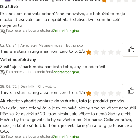
Dráždivé
Presne som dodržala odporúčané množstvo, ale bohužiaľ to moju
mačku stresovalo, ani sa nepriblížila k stelivu, kým som ho celé
nevymenila.
Táto recenzia bola preložená
Zobraziť original
|
|
02. 09. 24
Анастасия Червенякова
Bulharsko
This is a stars rating area from zero to 5: 1/5
Veľmi neefektívny
Zosilňuje zápach moču namiesto toho, aby ho odstránil.
Táto recenzia bola preložená
Zobraziť original
|
|
25. 06. 22
Dominik
Chorvátsko
This is a stars rating area from zero to 5: 1/5
Ak chcete vyhodiť peniaze do vzduchu, toto je produkt pre vás.
Vyskúšali sme zelený čaj a je to rovnaké, akoby sme ho vôbec nepoužili.
Píše sa, že osvieži až 20 litrov piesku, ale vôbec to nemá žiadny efekt.
Možno by to fungovalo, keby sa všetko použilo naraz. Celkovo hrôza,
radšej si kúpte sódu bikarbónu, je oveľa lacnejšia a funguje lepšie ako
toto.
Táto recenzia bola preložená
Zobraziť original