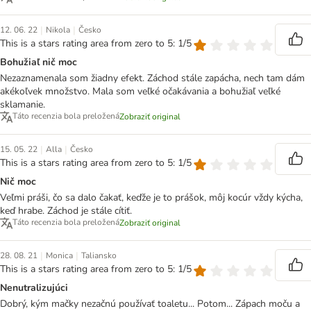
|
|
12. 06. 22
Nikola
Česko
This is a stars rating area from zero to 5: 1/5
Bohužiaľ nič moc
Nezaznamenala som žiadny efekt. Záchod stále zapácha, nech tam dám
akékoľvek množstvo. Mala som veľké očakávania a bohužiaľ veľké
sklamanie.
Táto recenzia bola preložená
Zobraziť original
|
|
15. 05. 22
Alla
Česko
This is a stars rating area from zero to 5: 1/5
Nič moc
Veľmi práši, čo sa dalo čakať, keďže je to prášok, môj kocúr vždy kýcha,
keď hrabe. Záchod je stále cítiť.
Táto recenzia bola preložená
Zobraziť original
|
|
28. 08. 21
Monica
Taliansko
This is a stars rating area from zero to 5: 1/5
Nenutralizujúci
Dobrý, kým mačky nezačnú používať toaletu... Potom... Zápach moču a