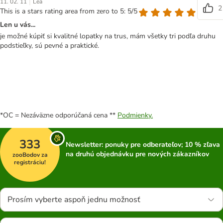
|
11. 02. 11
Lea
2
This is a stars rating area from zero to 5: 5/5
Len u vás...
je možné kúpiť si kvalitné lopatky na trus, mám všetky tri podľa druhu
podstieľky, sú pevné a praktické.
*OC = Nezáväzne odporúčaná cena **
Podmienky.
333
Newsletter: ponuky pre odberateľov; 10 % zľava
na druhú objednávku pre nových zákazníkov
zooBodov za
registráciu!
Prosím vyberte aspoň jednu možnosť