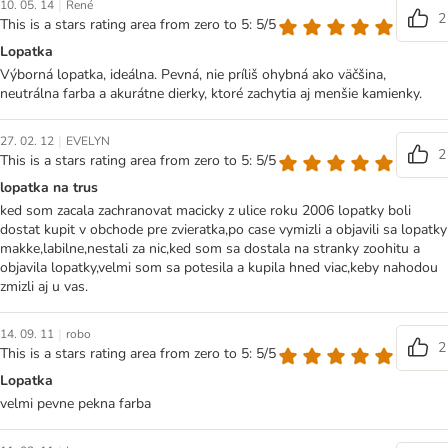
|
10. 05. 14
René
2
This is a stars rating area from zero to 5: 5/5
Lopatka
Výborná lopatka, ideálna. Pevná, nie príliš ohybná ako väčšina,
neutrálna farba a akurátne dierky, ktoré zachytia aj menšie kamienky.
|
27. 02. 12
EVELYN
2
This is a stars rating area from zero to 5: 5/5
lopatka na trus
ked som zacala zachranovat macicky z ulice roku 2006 lopatky boli
dostat kupit v obchode pre zvieratka,po case vymizli a objavili sa lopatky
makke,labilne,nestali za nic,ked som sa dostala na stranky zoohitu a
objavila lopatky,velmi som sa potesila a kupila hned viac,keby nahodou
zmizli aj u vas.
|
14. 09. 11
robo
2
This is a stars rating area from zero to 5: 5/5
Lopatka
velmi pevne pekna farba