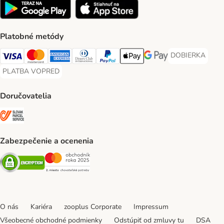
Platobné metódy
DOBIERKA
DOBIERKA Paym
Visa Payment Method
Mastercard Payment Method
American Express Payment Method
Diners Club Payment Method
PayPal Payment Method
Apple Pay Payment Method
Google Pay Payment Me
PLATBA VOPRED
PLATBA VOPRED Payment Method
Doručovatelia
SLOVAK PARCEL SERVICE Shipping Method
Zabezpečenie a ocenenia
Security
Security
O nás
Kariéra
zooplus Corporate
Impressum
Všeobecné obchodné podmienky
Odstúpiť od zmluvy tu
DSA