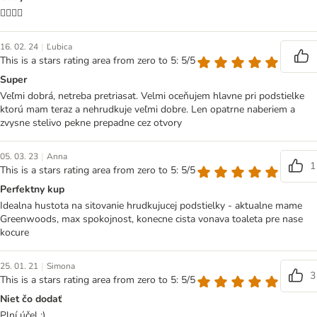
👍🏻👍🏻
|
16. 02. 24
Ľubica
This is a stars rating area from zero to 5: 5/5
Super
Veľmi dobrá, netreba pretriasat. Velmi oceňujem hlavne pri podstielke
ktorú mam teraz a nehrudkuje veľmi dobre. Len opatrne naberiem a
zvysne stelivo pekne prepadne cez otvory
|
05. 03. 23
Anna
1
This is a stars rating area from zero to 5: 5/5
Perfektny kup
Idealna hustota na sitovanie hrudkujucej podstielky - aktualne mame
Greenwoods, max spokojnost, konecne cista vonava toaleta pre nase
kocure
|
25. 01. 21
Simona
3
This is a stars rating area from zero to 5: 5/5
Niet čo dodať
Plní účel :)