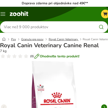
Doprava zdarma pri objednávke nad 49€**
Kategórie
Hľadať
produkty
Psy
Granule pre psov
Royal Canin Veterinary
Royal Canin Veteri
Royal Canin Veterinary Canine Renal
7 kg
Ohodnoťte tento produkt!
(
0
)