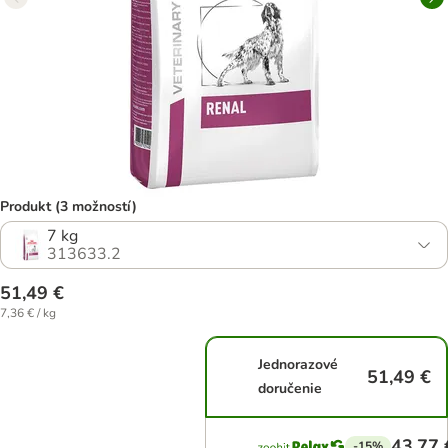
Produkt (3 možností)
7 kg
313633.2
51,49 €
7,36 € / kg
Jednorazové
51,49 €
doručenie
43,77 
-15%