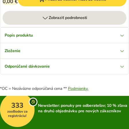
0,00 €
Zobraziť podrobnosti
Popis produktu
Zloženie
Odporúčané dávkovanie
*OC = Nezáväzne odporúčaná cena **
Podmienky.
333
Newsletter: ponuky pre odberateľov; 10 % zľava
na druhú objednávku pre nových zákazníkov
zooBodov za
registráciu!