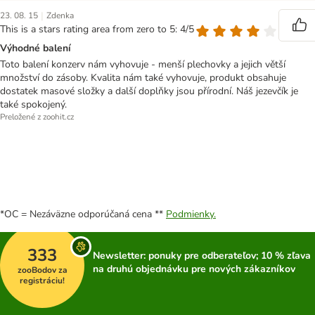
|
23. 08. 15
Zdenka
This is a stars rating area from zero to 5: 4/5
Výhodné balení
Toto balení konzerv nám vyhovuje - menší plechovky a jejich větší
množství do zásoby. Kvalita nám také vyhovuje, produkt obsahuje
dostatek masové složky a další doplňky jsou přírodní. Náš jezevčík je
také spokojený.
Preložené z zoohit.cz
*OC = Nezáväzne odporúčaná cena **
Podmienky.
333
Newsletter: ponuky pre odberateľov; 10 % zľava
na druhú objednávku pre nových zákazníkov
zooBodov za
registráciu!