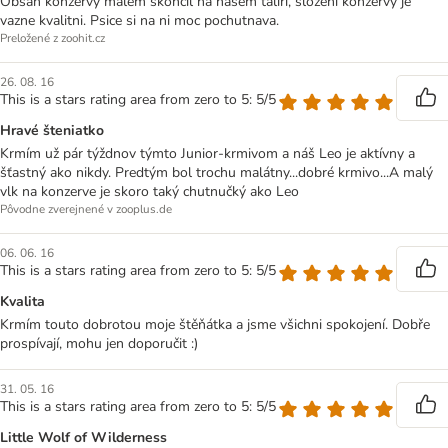
Obsah konzervy malem skoncil na nasem taliri, slozeni konzervy je
vazne kvalitni. Psice si na ni moc pochutnava.
Preložené z zoohit.cz
26. 08. 16
This is a stars rating area from zero to 5: 5/5
Hravé šteniatko
Krmím už pár týždnov týmto Junior-krmivom a náš Leo je aktívny a
šťastný ako nikdy. Predtým bol trochu malátny...dobré krmivo...A malý
vlk na konzerve je skoro taký chutnučký ako Leo
Pôvodne zverejnené v zooplus.de
06. 06. 16
This is a stars rating area from zero to 5: 5/5
Kvalita
Krmím touto dobrotou moje štěňátka a jsme všichni spokojení. Dobře
prospívají, mohu jen doporučit :)
31. 05. 16
This is a stars rating area from zero to 5: 5/5
Little Wolf of Wilderness