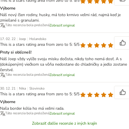
This is a stars rating area from zero to 5: 5/5
Výborne
Náš nový člen rodiny, husky, má toto krmivo veľmi rád, najmä keď je
zmiešané s granulami.
Táto recenzia bola preložená
Zobraziť original
|
|
17. 02. 22
Joep
Holandsko
This is a stars rating area from zero to 5: 5/5
Prsty si oblízneš!
Náš Joep vždy vylíže svoju misku dočista, nikdy toho nemá dosť. A s
(dokúpeným) viečkom sa vôňa nedostane do chladničky a jedlo zostane
čerstvé.
Táto recenzia bola preložená
Zobraziť original
|
|
30. 12. 21
Nika
Slovinsko
This is a stars rating area from zero to 5: 5/5
Výborne
Naša border kólia ho má veľmi rada.
Táto recenzia bola preložená
Zobraziť original
Zobraziť ďalšie recenzie z iných krajín