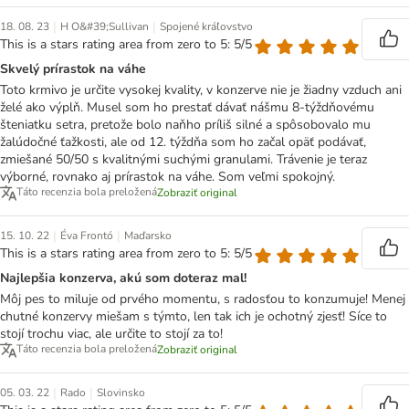
|
|
18. 08. 23
H O&#39;Sullivan
Spojené kráľovstvo
This is a stars rating area from zero to 5: 5/5
Skvelý prírastok na váhe
Toto krmivo je určite vysokej kvality, v konzerve nie je žiadny vzduch ani
želé ako výplň. Musel som ho prestať dávať nášmu 8-týždňovému
šteniatku setra, pretože bolo naňho príliš silné a spôsobovalo mu
žalúdočné ťažkosti, ale od 12. týždňa som ho začal opäť podávať,
zmiešané 50/50 s kvalitnými suchými granulami. Trávenie je teraz
výborné, rovnako aj prírastok na váhe. Som veľmi spokojný.
Táto recenzia bola preložená
Zobraziť original
|
|
15. 10. 22
Éva Frontó
Maďarsko
This is a stars rating area from zero to 5: 5/5
Najlepšia konzerva, akú som doteraz mal!
Môj pes to miluje od prvého momentu, s radosťou to konzumuje! Menej
chutné konzervy miešam s týmto, len tak ich je ochotný zjesť! Síce to
stojí trochu viac, ale určite to stojí za to!
Táto recenzia bola preložená
Zobraziť original
|
|
05. 03. 22
Rado
Slovinsko