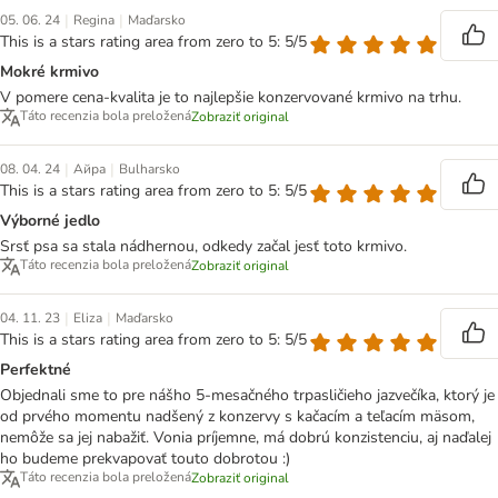
|
|
05. 06. 24
Regina
Maďarsko
This is a stars rating area from zero to 5: 5/5
Mokré krmivo
V pomere cena-kvalita je to najlepšie konzervované krmivo na trhu.
Táto recenzia bola preložená
Zobraziť original
|
|
08. 04. 24
Айра
Bulharsko
This is a stars rating area from zero to 5: 5/5
Výborné jedlo
Srsť psa sa stala nádhernou, odkedy začal jesť toto krmivo.
Táto recenzia bola preložená
Zobraziť original
|
|
04. 11. 23
Eliza
Maďarsko
This is a stars rating area from zero to 5: 5/5
Perfektné
Objednali sme to pre nášho 5-mesačného trpasličieho jazvečíka, ktorý je
od prvého momentu nadšený z konzervy s kačacím a teľacím mäsom,
nemôže sa jej nabažiť. Vonia príjemne, má dobrú konzistenciu, aj naďalej
ho budeme prekvapovať touto dobrotou :)
Táto recenzia bola preložená
Zobraziť original