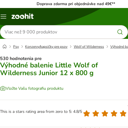
Doprava zdarma pri objednávke nad 49€**
Kategórie
Hľadať
produkty
Psy
Konzervy/kapsičky pre psov
Wolf of Wilderness
Výhodné bal
530 hodnotenia pre
Výhodné balenie Little Wolf of
Wilderness Junior 12 x 800 g
Vložte Vašu fotografiu produktu
This is a stars rating area from zero to 5: 4.8/5