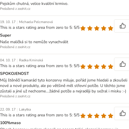
Pejskům chutná, velice kvalitní krmivo.
Preložené z zoohit.cz
|
19. 10. 17
Michaela Pelcmanová
This is a stars rating area from zero to 5: 5/5
Super
Naše maličká si to nemůže vynachválit
Preložené z zoohit.cz
|
04. 10. 17
Radka Krninská
This is a stars rating area from zero to 5: 5/5
SPOKOJENOST
Můj štěněčí kamarád tyto konzervy miluje, pořád jsme hledali a zkoušeli
nové a nové produkty, ale po většině měl střevní potíže. U těchto jsme
zůstali a jiné už nechceme....žádné potíže a nejraději by sežral i misku :-)
Preložené z zoohit.cz
|
22. 09. 17
Lakytka
This is a stars rating area from zero to 5: 5/5
100%maso