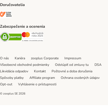
Doručovatelia
SLOVAK PARCEL SERVICE Shipping Method
Zabezpečenie a ocenenia
Security
Security
O nás
Kariéra
zooplus Corporate
Impressum
Všeobecné obchodné podmienky
Odstúpiť od zmluvy tu
DSA
Likvidácia odpadov
Kontakt
Poštovné a doba doručenia
Spôsoby platby
Affiliate program
Ochrana osobných údajov
Opt-out
Vyhlásenie o prístupnosti
© zooplus SE
2026