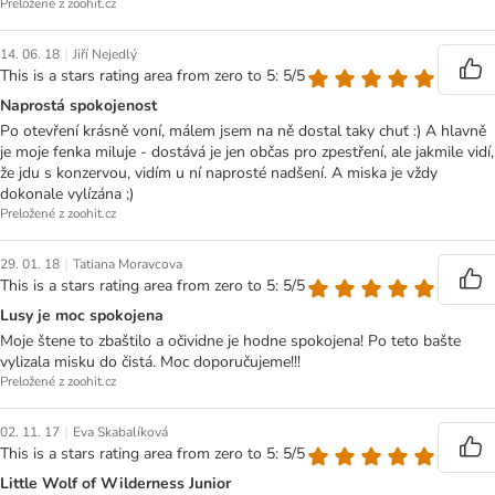
Preložené z zoohit.cz
|
14. 06. 18
Jiří Nejedlý
This is a stars rating area from zero to 5: 5/5
Naprostá spokojenost
Po otevření krásně voní, málem jsem na ně dostal taky chuť :) A hlavně
je moje fenka miluje - dostává je jen občas pro zpestření, ale jakmile vidí,
že jdu s konzervou, vidím u ní naprosté nadšení. A miska je vždy
dokonale vylízána ;)
Preložené z zoohit.cz
|
29. 01. 18
Tatiana Moravcova
This is a stars rating area from zero to 5: 5/5
Lusy je moc spokojena
Moje štene to zbaštilo a očividne je hodne spokojena! Po teto bašte
vylizala misku do čistá. Moc doporučujeme!!!
Preložené z zoohit.cz
|
02. 11. 17
Eva Skabalíková
This is a stars rating area from zero to 5: 5/5
Little Wolf of Wilderness Junior