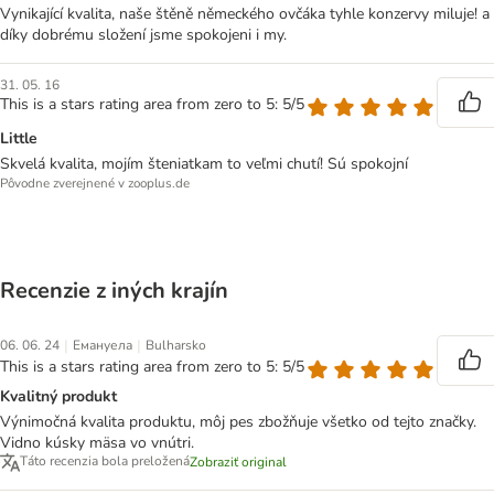
Vynikající kvalita, naše štěně německého ovčáka tyhle konzervy miluje! a
díky dobrému složení jsme spokojeni i my.
31. 05. 16
This is a stars rating area from zero to 5: 5/5
Little
Skvelá kvalita, mojím šteniatkam to veľmi chutí! Sú spokojní
Pôvodne zverejnené v zooplus.de
Recenzie z iných krajín
|
|
06. 06. 24
Емануела
Bulharsko
This is a stars rating area from zero to 5: 5/5
Kvalitný produkt
Výnimočná kvalita produktu, môj pes zbožňuje všetko od tejto značky.
Vidno kúsky mäsa vo vnútri.
Táto recenzia bola preložená
Zobraziť original