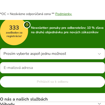
*OC = Nezáväzne odporúčaná cena **
Podmienky.
333
Newsletter: ponuky pre odberateľov; 10 % zľava
na druhú objednávku pre nových zákazníkov
zooBodov za
registráciu!
Prosím vyberte aspoň jednu možnosť
Prihlásiť sa k odberu
O nás a našich službách
Výhody