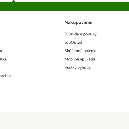
Nakupovanie
% Akcie a ponuky
zooOutlet
m
Skúšobné balenia
atka
Mobilná aplikácia
Všetky výhody
ateľov