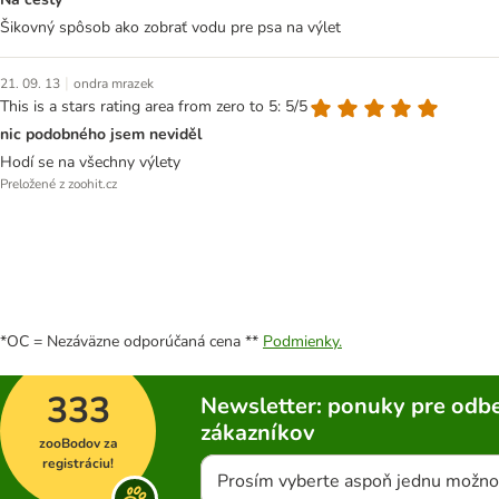
Šikovný spôsob ako zobrať vodu pre psa na výlet
|
21. 09. 13
ondra mrazek
This is a stars rating area from zero to 5: 5/5
nic podobného jsem neviděl
Hodí se na všechny výlety
Preložené z zoohit.cz
*OC = Nezáväzne odporúčaná cena **
Podmienky.
333
Newsletter: ponuky pre odbe
zákazníkov
zooBodov za
registráciu!
Prosím vyberte aspoň jednu možno