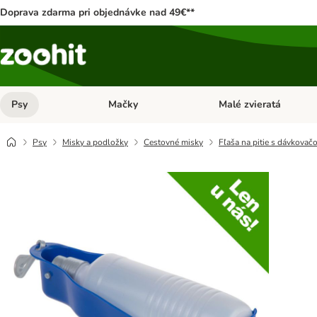
Doprava zdarma pri objednávke nad 49€**
Psy
Mačky
Malé zvieratá
Otvoriť menu: Psy
Otvoriť menu: Mačky
Psy
Misky a podložky
Cestovné misky
Fľaša na pitie s dávkovač