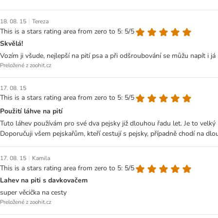
|
18. 08. 15
Tereza
This is a stars rating area from zero to 5: 5/5
Skvělá!
Vozím ji všude, nejlepší na pití psa a při odšroubování se můžu napít i já :
Preložené z zoohit.cz
17. 08. 15
This is a stars rating area from zero to 5: 5/5
Použití láhve na pití
Tuto láhev používám pro své dva pejsky již dlouhou řadu let. Je to velk
Doporučuji všem pejskařům, kteří cestují s pejsky, případně chodí na dlo
|
17. 08. 15
Kamila
This is a stars rating area from zero to 5: 5/5
Lahev na piti s davkovačem
super věcička na cesty
Preložené z zoohit.cz