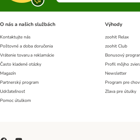
O nás a našich službách
Výhody
Kontaktujte nás
zoohit Relax
Poštovné a doba doručenia
zoohit Club
Vrátenie tovaru a reklamácie
Bonusový progra
Často kladené otázky
Profil môjho zvier
Magazín
Newsletter
Partnerský program
Program pre chov
Udržateľnosť
Zľava pre útulky
Pomoc útulkom