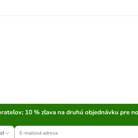
rateľov; 10 % zľava na druhú objednávku pre n
sť