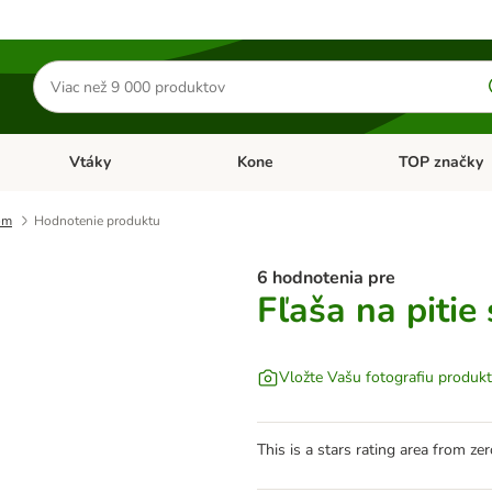
Hľadať
produkty
Vtáky
Kone
TOP značky
Otvoriť menu: Malé zvieratá
Otvoriť menu: Vtáky
Otvoriť menu: 
om
Hodnotenie produktu
6 hodnotenia pre
Fľaša na piti
Vložte Vašu fotografiu produk
This is a stars rating area from zer