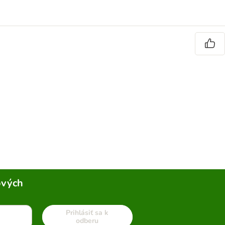
ových
Prihlásiť sa k
odberu