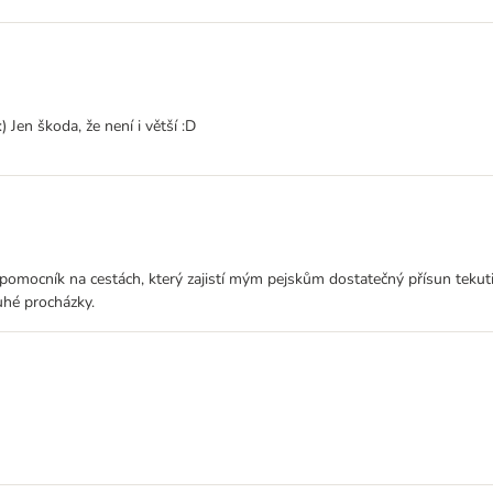
) Jen škoda, že není i větší :D
ý pomocník na cestách, který zajistí mým pejskům dostatečný přísun teku
uhé procházky.