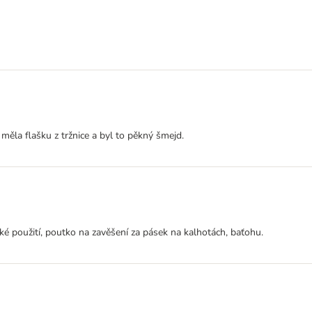
měla flašku z tržnice a byl to pěkný šmejd.
ické použití, poutko na zavěšení za pásek na kalhotách, baťohu.