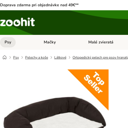
Doprava zdarma pri objednávke nad 49€**
Psy
Mačky
Malé zvieratá
Otvoriť menu: Psy
Otvoriť menu: Mačky
Psy
Pelechy a koše
Látkové
Ortopedický pelech pre psov hranat