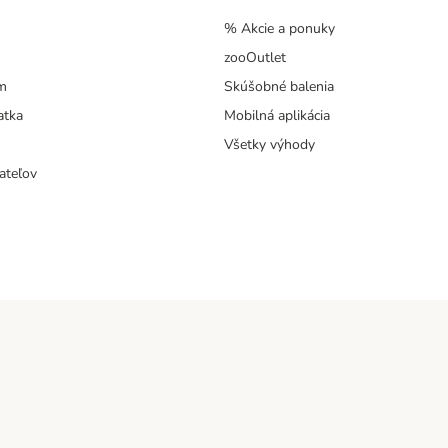
% Akcie a ponuky
zooOutlet
m
Skúšobné balenia
atka
Mobilná aplikácia
Všetky výhody
ateľov