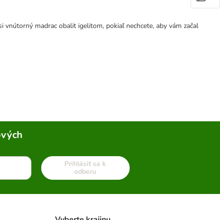
 vnútorný madrac obalit igelitom, pokiaľ nechcete, aby vám začal
ových
Prihlásiť sa k
odberu
Vyberte krajinu