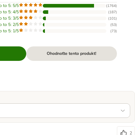
o to 5: 5/5
(
1764
)
o to 5: 4/5
(
187
)
o to 5: 3/5
(
101
)
o to 5: 2/5
(
53
)
o to 5: 1/5
(
73
)
Ohodnoťte tento produkt!
2