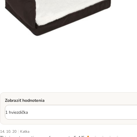
Zobraziť hodnotenia
|
14. 10. 20
Katka