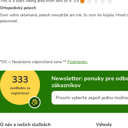
This is a stars rating area from zero to 5: 1/5
Ortopedický pelech
Som veľmi sklamaná, pelech nevydržal ani rok, čo som ho kúpila. Hneď o
plesnivieť.
*OC = Nezáväzne odporúčaná cena **
Podmienky.
333
Newsletter: ponuky pre odbe
zákazníkov
zooBodov za
registráciu!
Prosím vyberte aspoň jednu možno
O nás a našich službách
Výhody