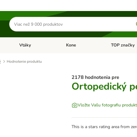
Hľadať
produkty
Vtáky
Kone
TOP značky
Otvoriť menu: Malé zvieratá
Otvoriť menu: Vtáky
Otvoriť menu: 
ý
Hodnotenie produktu
2178 hodnotenia pre
Ortopedický p
Vložte Vašu fotografiu produk
This is a stars rating area from zer