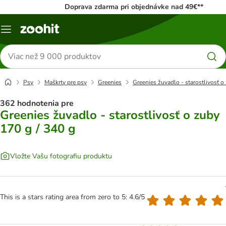
Doprava zdarma pri objednávke nad 49€**
Kategórie
Hľadať
produkty
Psy
Maškrty pre psy
Greenies
Greenies žuvadlo - starostlivosť o
362 hodnotenia pre
Greenies žuvadlo - starostlivosť o zuby
170 g / 340 g
Vložte Vašu fotografiu produktu
This is a stars rating area from zero to 5: 4.6/5