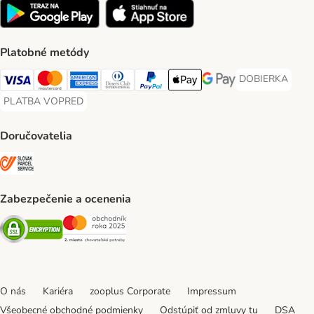
Platobné metódy
DOBIERKA
DOBIERKA Paym
Visa Payment Method
Mastercard Payment Method
American Express Payment Method
Diners Club Payment Method
PayPal Payment Method
Apple Pay Payment Method
Google Pay Payment Me
PLATBA VOPRED
PLATBA VOPRED Payment Method
Doručovatelia
SLOVAK PARCEL SERVICE Shipping Method
Zabezpečenie a ocenenia
Security
Security
O nás
Kariéra
zooplus Corporate
Impressum
Všeobecné obchodné podmienky
Odstúpiť od zmluvy tu
DSA