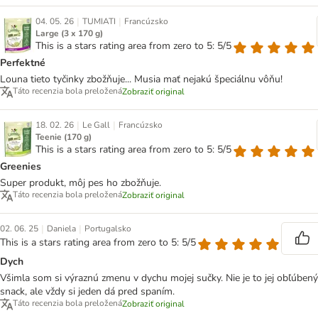
|
|
04. 05. 26
TUMIATI
Francúzsko
Large (3 x 170 g)
This is a stars rating area from zero to 5: 5/5
Perfektné
Louna tieto tyčinky zbožňuje... Musia mať nejakú špeciálnu vôňu!
Táto recenzia bola preložená
Zobraziť original
|
|
18. 02. 26
Le Gall
Francúzsko
Teenie (170 g)
This is a stars rating area from zero to 5: 5/5
Greenies
Super produkt, môj pes ho zbožňuje.
Táto recenzia bola preložená
Zobraziť original
|
|
02. 06. 25
Daniela
Portugalsko
This is a stars rating area from zero to 5: 5/5
Dych
Všimla som si výraznú zmenu v dychu mojej sučky. Nie je to jej obľúbený
snack, ale vždy si jeden dá pred spaním.
Táto recenzia bola preložená
Zobraziť original