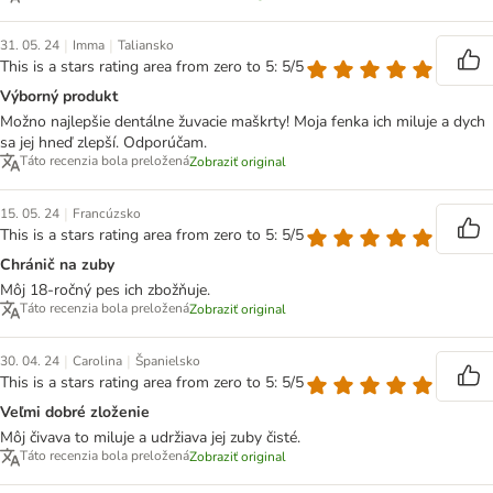
|
|
31. 05. 24
Imma
Taliansko
This is a stars rating area from zero to 5: 5/5
Výborný produkt
Možno najlepšie dentálne žuvacie maškrty! Moja fenka ich miluje a dych
sa jej hneď zlepší. Odporúčam.
Táto recenzia bola preložená
Zobraziť original
|
15. 05. 24
Francúzsko
This is a stars rating area from zero to 5: 5/5
Chránič na zuby
Môj 18-ročný pes ich zbožňuje.
Táto recenzia bola preložená
Zobraziť original
|
|
30. 04. 24
Carolina
Španielsko
This is a stars rating area from zero to 5: 5/5
Veľmi dobré zloženie
Môj čivava to miluje a udržiava jej zuby čisté.
Táto recenzia bola preložená
Zobraziť original