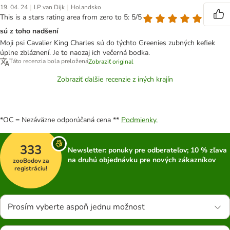
|
|
19. 04. 24
I.P van Dijk
Holandsko
This is a stars rating area from zero to 5: 5/5
sú z toho nadšení
Moji psi Cavalier King Charles sú do týchto Greenies zubných kefiek
úplne zbláznení. Je to naozaj ich večerná bodka.
Táto recenzia bola preložená
Zobraziť original
Zobraziť ďalšie recenzie z iných krajín
*OC = Nezáväzne odporúčaná cena **
Podmienky.
333
Newsletter: ponuky pre odberateľov; 10 % zľava
na druhú objednávku pre nových zákazníkov
zooBodov za
registráciu!
Prosím vyberte aspoň jednu možnosť