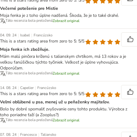
This is a stars rating area from zero to 5: 5/5
Večerné potešenie pre Mistie
Moja fenka je z toho úplne nadšená. Škoda, že je to také drahé.
Táto recenzia bola preložená
Zobraziť original
|
|
04. 09. 24
Isabel
Francúzsko
This is a stars rating area from zero to 5: 5/5
Moja fenka ich zbožňuje.
Mám malú pinčera kríženú s talianskym chrtíkom, má 13 rokov a je
veľkou fanúšičkou týchto tyčiniek. Veľkosť je úplne vyhovujúca.
Odporúčam.
Táto recenzia bola preložená
Zobraziť original
|
|
14. 08. 24
Capelier
Francúzsko
This is a stars rating area from zero to 5: 5/5
Veľmi obľúbené u psa, menej už u peňaženky majiteľov.
Bolo by dobré spomaliť zvyšovanie ceny tohto produktu. Výrobca z
toho poriadne ťaží (a Zooplus?)
Táto recenzia bola preložená
Zobraziť original
|
|
07. 08. 24
Francesco
Taliansko