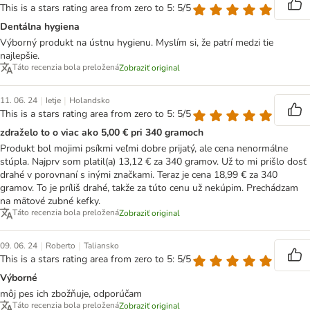
This is a stars rating area from zero to 5: 5/5
Dentálna hygiena
Výborný produkt na ústnu hygienu. Myslím si, že patrí medzi tie
najlepšie.
Táto recenzia bola preložená
Zobraziť original
|
|
11. 06. 24
Ietje
Holandsko
This is a stars rating area from zero to 5: 5/5
zdraželo to o viac ako 5,00 € pri 340 gramoch
Produkt bol mojimi psíkmi veľmi dobre prijatý, ale cena nenormálne
stúpla. Najprv som platil(a) 13,12 € za 340 gramov. Už to mi prišlo dosť
drahé v porovnaní s inými značkami. Teraz je cena 18,99 € za 340
gramov. To je príliš drahé, takže za túto cenu už nekúpim. Prechádzam
na mätové zubné kefky.
Táto recenzia bola preložená
Zobraziť original
|
|
09. 06. 24
Roberto
Taliansko
This is a stars rating area from zero to 5: 5/5
Výborné
môj pes ich zbožňuje, odporúčam
Táto recenzia bola preložená
Zobraziť original