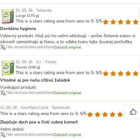
|
31. 05. 26
Taliansko
Large (170 g)
This is a stars rating area from zero to 5: 5/5
Dentálna hygiena
Výborný produkt. Moji psi ho veľmi obľubujú – počas čistenia zubov si
zároveň zamestnajú aj hlavu, a to vďaka tvaru tejto žuvacej pochúťky.
Táto recenzia bola preložená
Zobraziť original
|
|
21. 05. 26
S.J.
Fínsko
Teenie (340 g)
This is a stars rating area from zero to 5: 5/5
Vhodné aj pre našu citlivú žalúdok
Vynikajúci produkt
Táto recenzia bola preložená
Zobraziť original
|
|
11. 05. 26
Ana Maria Carné
Španielsko
This is a stars rating area from zero to 5: 5/5
Zlepšuje dych psa a čistí zubný kameň
Veľmi dobré
Táto recenzia bola preložená
Zobraziť original