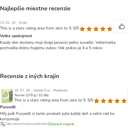
Najlepšie miestne recenzie
|
13. 01. 26
Andy
This is a stars rating area from zero to 5: 5/5
Velka spokojnost
Kazdy den dostanu moji dvaja jazvecici jedno zuvadlo. Veterinarka
pochvalila dobru hygienu zubov. Vek psikov je 4 a 5 rokov.
Recenzie z iných krajín
|
|
16. 07. 26
Vadadi Éva
Maďarsko
Teenie (170 g / 22 db)
This is a stars rating area from zero to 5: 5/5
Puszedli
Môj psík Puszedli si tento produkt pýta každý deň a veľmi rád ho
konzumuje.
Táto recenzia bola preložená
Zobraziť original