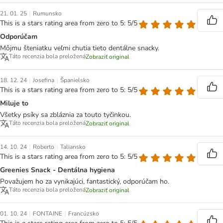
|
21. 01. 25
Rumunsko
This is a stars rating area from zero to 5: 5/5
Odporúčam
Môjmu šteniatku veľmi chutia tieto dentálne snacky.
Táto recenzia bola preložená
Zobraziť original
|
|
18. 12. 24
Josefina
Španielsko
This is a stars rating area from zero to 5: 5/5
Miluje to
Všetky psíky sa zbláznia za touto tyčinkou.
Táto recenzia bola preložená
Zobraziť original
|
|
14. 10. 24
Roberto
Taliansko
This is a stars rating area from zero to 5: 5/5
Greenies Snack - Dentálna hygiena
Považujem ho za vynikajúci, fantastický, odporúčam ho.
Táto recenzia bola preložená
Zobraziť original
|
|
01. 10. 24
FONTAINE
Francúzsko