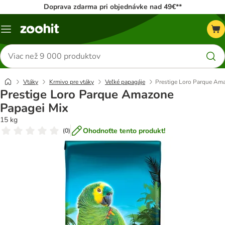
Doprava zdarma pri objednávke nad 49€**
Kategórie
Hľadať
produkty
Vtáky
Krmivo pre vtáky
Veľké papagáje
Prestige Loro Parque Am
Prestige Loro Parque Amazone
Papagei Mix
15 kg
Ohodnoťte tento produkt!
(
0
)