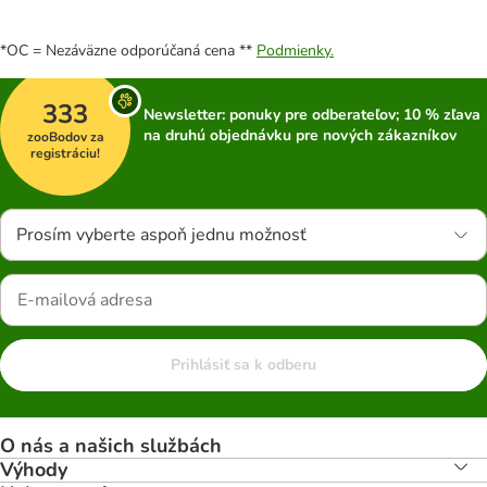
*OC = Nezáväzne odporúčaná cena **
Podmienky.
333
Newsletter: ponuky pre odberateľov; 10 % zľava
na druhú objednávku pre nových zákazníkov
zooBodov za
registráciu!
Prosím vyberte aspoň jednu možnosť
Prihlásiť sa k odberu
O nás a našich službách
Výhody