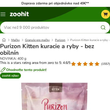
Doprava zdarma pri objednávke nad 49€**
Kategórie
Hľadať
produkty
Mačky
Granule pre mačky
Purizon
Purizon Kitten kuracie a ryby -
Purizon Kitten kuracie a ryby - bez
obilnín
NOVINKA: 400 g
This is a stars rating area from zero to 5: 4.6/5
(
1557
)
Ohodnoťte tento produkt!
zoohit výber