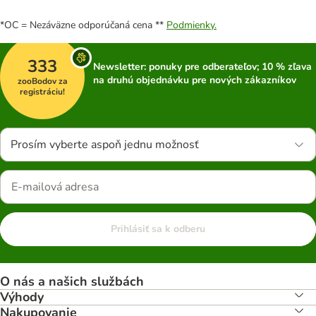
*OC = Nezáväzne odporúčaná cena **
Podmienky.
333
Newsletter: ponuky pre odberateľov; 10 % zľava
na druhú objednávku pre nových zákazníkov
zooBodov za
registráciu!
Prosím vyberte aspoň jednu možnosť
Prihlásiť sa k odberu
O nás a našich službách
Výhody
Nakupovanie