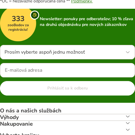
*OC = Nezáväzne odporúčaná cena **
Podmienky.
333
Newsletter: ponuky pre odberateľov; 10 % zľava
na druhú objednávku pre nových zákazníkov
zooBodov za
registráciu!
Prosím vyberte aspoň jednu možnosť
Prihlásiť sa k odberu
O nás a našich službách
Výhody
Nakupovanie