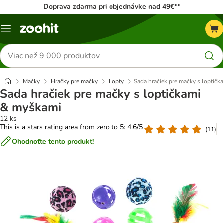
Doprava zdarma pri objednávke nad 49€**
Kategórie
Hľadať
produkty
Mačky
Hračky pre mačky
Lopty
Sada hračiek pre mačky s loptič
Sada hračiek pre mačky s loptičkami
& myškami
12 ks
This is a stars rating area from zero to 5: 4.6/5
(
11
)
Ohodnoťte tento produkt!