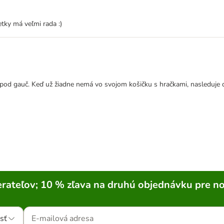
etky má veľmi rada :)
pod gauč. Keď už žiadne nemá vo svojom košičku s hračkami, nasleduje d
rateľov; 10 % zľava na druhú objednávku pre n
sť