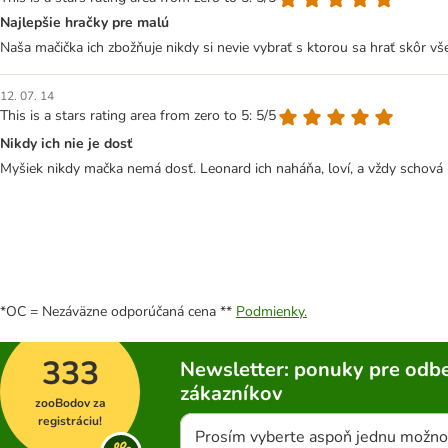
Najlepšie hračky pre malú
Naša mačička ich zbožňuje nikdy si nevie vybrať s ktorou sa hrať skôr vš
12. 07. 14
This is a stars rating area from zero to 5: 5/5
Nikdy ich nie je dosť
Myšiek nikdy mačka nemá dosť. Leonard ich naháňa, loví, a vždy schová 
*OC = Nezáväzne odporúčaná cena **
Podmienky.
333
Newsletter: ponuky pre odbe
zákazníkov
zooBodov za
registráciu!
Prosím vyberte aspoň jednu možno