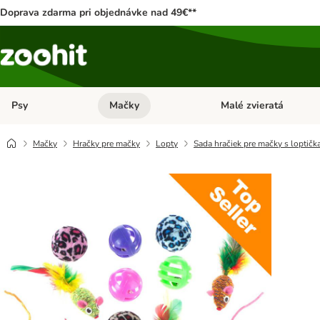
Doprava zdarma pri objednávke nad 49€**
Psy
Mačky
Malé zvieratá
Otvoriť menu: Psy
Otvoriť menu: Mačky
Mačky
Hračky pre mačky
Lopty
Sada hračiek pre mačky s loptič