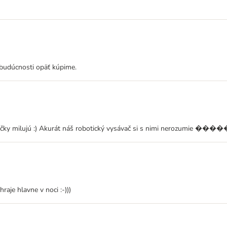
 budúcnosti opäť kúpime.
hračky milujú :) Akurát náš robotický vysávač si s nimi nerozumie ��
raje hlavne v noci :-)))