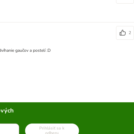
2
víhanie gaučov a postelí :D
ových
Prihlásiť sa k
odberu