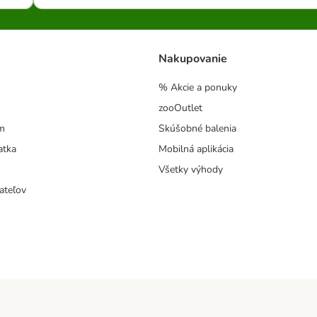
Nakupovanie
% Akcie a ponuky
zooOutlet
m
Skúšobné balenia
atka
Mobilná aplikácia
Všetky výhody
ateľov