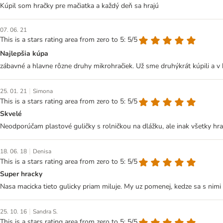
Kúpil som hračky pre mačiatka a každý deň sa hrajú
07. 06. 21
This is a stars rating area from zero to 5: 5/5
Najlepšia kúpa
zábavné a hlavne rôzne druhy mikrohračiek. Už sme druhýkrát kúpili a v
|
25. 01. 21
Simona
This is a stars rating area from zero to 5: 5/5
Skvelé
Neodporúčam plastové guličky s rolničkou na dlážku, ale inak všetky 
|
18. 06. 18
Denisa
This is a stars rating area from zero to 5: 5/5
Super hracky
Nasa macicka tieto gulicky priam miluje. My uz pomenej, kedze sa s nimi h
|
25. 10. 16
Sandra S.
This is a stars rating area from zero to 5: 5/5