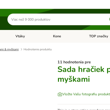
Hľadať
produkty
Vtáky
Kone
TOP značky
Otvoriť menu: Malé zvieratá
Otvoriť menu: Vtáky
Otvoriť menu: 
kami & myškami
Hodnotenie produktu
11 hodnotenia pre
Sada hračiek 
myškami
Vložte Vašu fotografiu produk