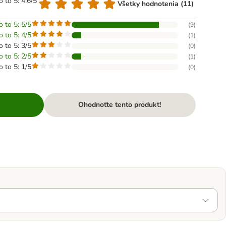
o to 5: 4.6/5
Všetky hodnotenia (11)
o to 5: 5/5
(
9
)
o to 5: 4/5
(
1
)
o to 5: 3/5
(
0
)
o to 5: 2/5
(
1
)
o to 5: 1/5
(
0
)
Ohodnoťte tento produkt!