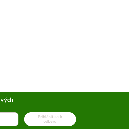
ových
Prihlásiť sa k
odberu