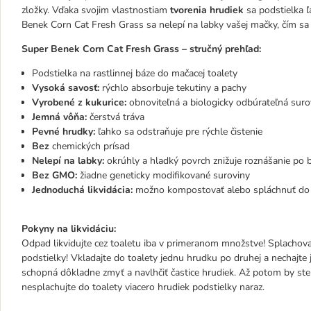
zložky. Vďaka svojim vlastnostiam
tvorenia hrudiek
sa podstielka ľ
Benek Corn Cat Fresh Grass sa nelepí na labky vašej mačky, čím sa m
Super Benek Corn Cat Fresh Grass – stručný prehľad:
Podstielka na rastlinnej báze do mačacej toalety
Vysoká savosť:
rýchlo absorbuje tekutiny a pachy
Vyrobené z kukurice:
obnoviteľná a biologicky odbúrateľná suro
Jemná vôňa:
čerstvá tráva
Pevné hrudky:
ľahko sa odstraňuje pre rýchle čistenie
Bez
chemických prísad
Nelepí na labky:
okrúhly a hladký povrch znižuje roznášanie po 
Bez GMO:
žiadne geneticky modifikované suroviny
Jednoduchá likvidácia:
možno kompostovať alebo spláchnuť do 
Pokyny na likvidáciu:
Odpad likvidujte cez toaletu iba v primeranom množstve! Splachovan
podstielky! Vkladajte do toalety jednu hrudku po druhej a nechajt
schopná dôkladne zmyť a navlhčiť častice hrudiek. Až potom by ste 
nesplachujte do toalety viacero hrudiek podstielky naraz.