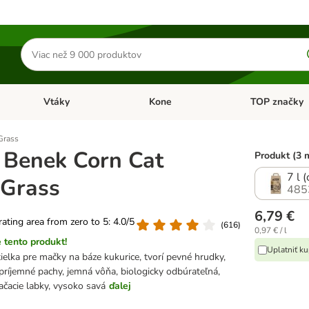
Hľadať
produkty
Vtáky
Kone
TOP značky
Otvoriť menu: Malé zvieratá
Otvoriť menu: Vtáky
Otvoriť menu: 
Grass
 Benek Corn Cat
Produkt (3 
7 l 
 Grass
485
6,79 €
 rating area from zero to 5: 4.0/5
(
616
)
0,97 € / l
 tento produkt!
Uplatniť k
ielka pre mačky na báze kukurice, tvorí pevné hrudky,
epríjemné pachy, jemná vôňa, biologicky odbúrateľná,
ačacie labky, vysoko savá
ďalej