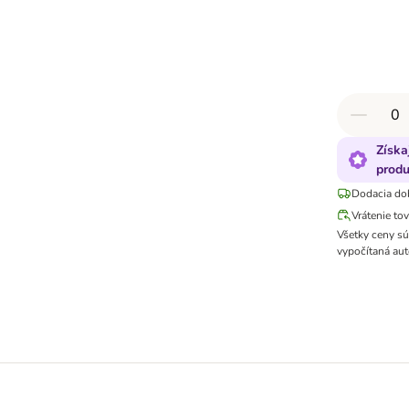
Získa
produ
Dodacia do
Vrátenie to
Všetky ceny s
vypočítaná aut