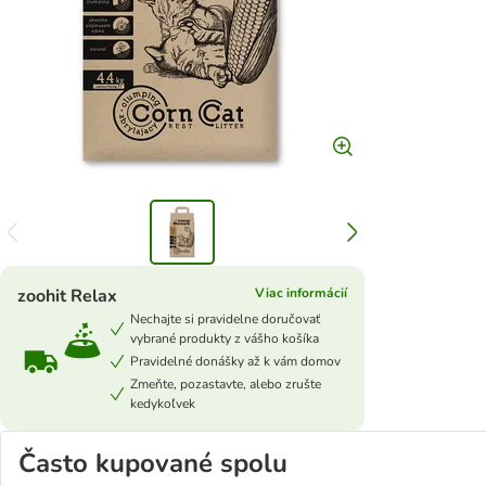
zoohit Relax
Viac informácií
Nechajte si pravidelne doručovať
vybrané produkty z vášho košíka
Pravidelné donášky až k vám domov
Zmeňte, pozastavte, alebo zrušte
kedykoľvek
Často kupované spolu