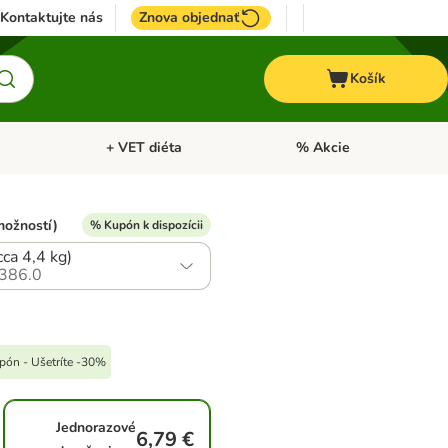
Kontaktujte nás
Znova objednať
Košík
+ VET diéta
% Akcie
Kone
Otvoriť menu: TOP značky
Otvoriť menu: + VET diéta
možností)
% Kupón k dispozícii
(cca 4,4 kg)
386.0
upón - Ušetríte -30%
Jednorazové
6,79 €