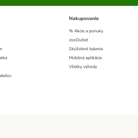
Nakupovanie
% Akcie a ponuky
zooOutlet
m
Skúšobné balenia
atka
Mobilná aplikácia
Všetky výhody
ateľov