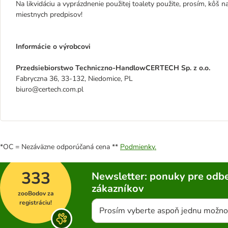
Na likvidáciu a vyprázdnenie použitej toalety použite, prosím, kôš 
miestnych predpisov!
Informácie o výrobcovi
Przedsiebiorstwo Techniczno-HandlowCERTECH Sp. z o.o.
Fabryczna 36, 33-132, Niedomice, PL
biuro@certech.com.pl
*OC = Nezáväzne odporúčaná cena **
Podmienky.
333
Newsletter: ponuky pre odbe
zákazníkov
zooBodov za
registráciu!
Prosím vyberte aspoň jednu možno