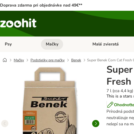
Doprava zdarma pri objednávke nad 49€**
Psy
Mačky
Malé zvieratá
Otvoriť menu: Psy
Otvoriť menu: Mačky
Mačky
Podstielky pre mačky
Benek
Super Benek Corn Cat Fresh 
Super
Fresh
7 l (cca 4,4 kg)
This is a stars
Ohodnoťte
Prírodná podst
neutralizuje n
nelepí sa na m