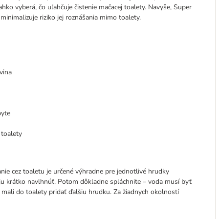
ahko vyberá, čo uľahčuje čistenie mačacej toalety. Navyše, Super
inimalizuje riziko jej roznášania mimo toalety.
vina
byte
toalety
ie cez toaletu je určené výhradne pre jednotlivé hrudky
e ju krátko navlhnúť. Potom dôkladne spláchnite – voda musí byť
mali do toalety pridať ďalšiu hrudku. Za žiadnych okolností