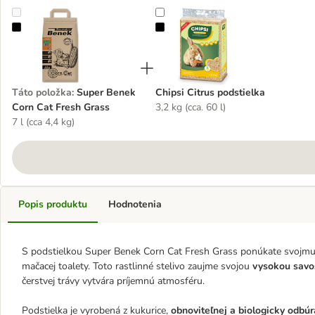
Super Benek Corn Cat Fresh Grass
Chipsi Citrus podstielka
Táto položka
:
Super Benek
Chipsi Citrus podstielka
Corn Cat Fresh Grass
3,2 kg (cca. 60 l)
7 l (cca 4,4 kg)
Popis produktu
Hodnotenia
S podstielkou Super Benek Corn Cat Fresh Grass ponúkate svojmu 
mačacej toalety. Toto rastlinné stelivo zaujme svojou
vysokou savo
čerstvej trávy vytvára príjemnú atmosféru.
Podstielka je vyrobená z kukurice,
obnoviteľnej a biologicky odbúr