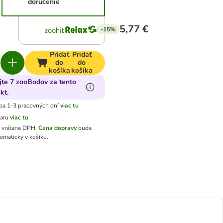
doručenie
5,77 €
-15%
Pridať
Pridať
do
do
košíka
košíka
jte 7 zooBodov za tento
kt.
ba 1-3 pracovných dní
viac tu
varu
viac tu
ú vrátane DPH
.
Cena dopravy
bude
omaticky v košíku.