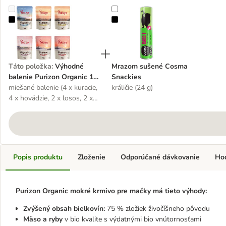
Výhodné balenie Purizon Organic 12 x 85 g
Mrazom sušené Cosma Snackies
Táto položka
:
Výhodné
Mrazom sušené Cosma
balenie Purizon Organic 12
Snackies
x 85 g
miešané balenie (4 x kuracie,
králičie (24 g)
4 x hovädzie, 2 x losos, 2 x
kačacie)
Popis produktu
Zloženie
Odporúčané dávkovanie
Ho
Purizon Organic mokré krmivo pre mačky má tieto výhody:
Zvýšený obsah bielkovín:
75 % zložiek živočíšneho pôvodu
Mäso a ryby
v bio kvalite s výdatnými bio vnútornosťami