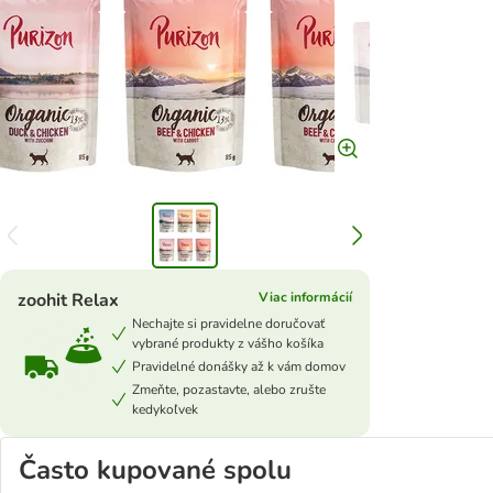
zoohit Relax
Viac informácií
Nechajte si pravidelne doručovať
vybrané produkty z vášho košíka
Pravidelné donášky až k vám domov
Zmeňte, pozastavte, alebo zrušte
kedykoľvek
Často kupované spolu