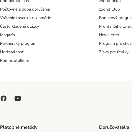
Kontaktujte nás
zoohit Relax
Poštovné a doba doručenia
zoohit Club
Vrátenie tovaru a reklamácie
Bonusový progra
Často kladené otázky
Profil môjho zvier
Magazín
Newsletter
Partnerský program
Program pre chov
Udržateľnosť
Zľava pre útulky
Pomoc útulkom
Platobné metódy
Doručovatelia