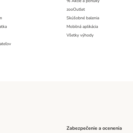
% Akcie a ponuky
zooOutlet
m
Skúšobné balenia
atka
Mobilná aplikácia
Všetky výhody
ateľov
Zabezpečenie a ocenenia