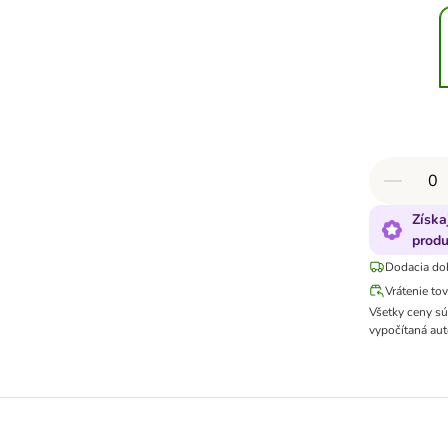
Získa
produ
Dodacia do
Vrátenie to
Všetky ceny s
vypočítaná aut