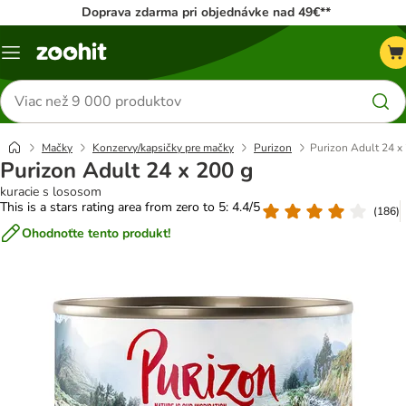
Doprava zdarma pri objednávke nad 49€**
Kategórie
Hľadať
produkty
Mačky
Konzervy/kapsičky pre mačky
Purizon
Purizon Adult 24 x
Purizon Adult 24 x 200 g
kuracie s lososom
This is a stars rating area from zero to 5: 4.4/5
(
186
)
Ohodnoťte tento produkt!