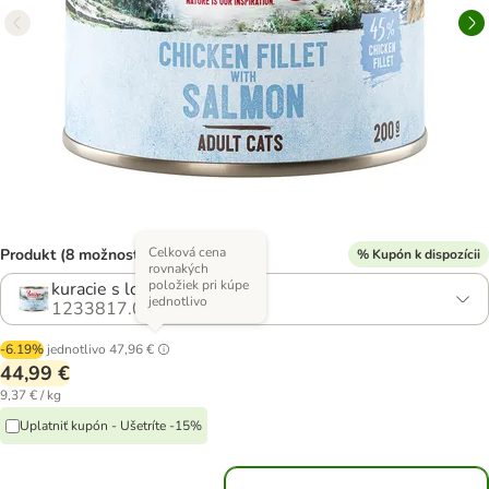
Celková cena
Produkt (8 možností)
% Kupón k dispozícii
rovnakých
položiek pri kúpe
kuracie s lososom
jednotlivo
1233817.0
-6.19%
jednotlivo
47,96 €
44,99 €
9,37 € / kg
Uplatniť kupón - Ušetríte -15%