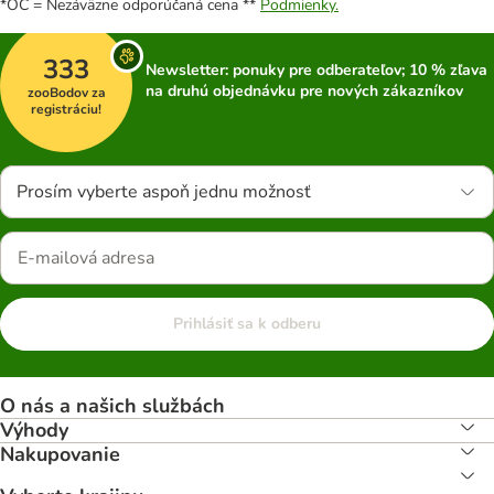
*OC = Nezáväzne odporúčaná cena **
Podmienky.
333
Newsletter: ponuky pre odberateľov; 10 % zľava
na druhú objednávku pre nových zákazníkov
zooBodov za
registráciu!
Prosím vyberte aspoň jednu možnosť
Prihlásiť sa k odberu
O nás a našich službách
Výhody
Nakupovanie