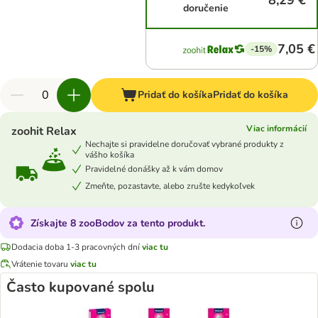
8,29 €
doručenie
7,05 €
-15%
Pridať do košíka
Pridať do košíka
Viac informácií
zoohit Relax
Nechajte si pravidelne doručovať vybrané produkty z
vášho košíka
Pravidelné donášky až k vám domov
Zmeňte, pozastavte, alebo zrušte kedykoľvek
Získajte 8 zooBodov za tento produkt.
Dodacia doba 1-3 pracovných dní
viac tu
Vrátenie tovaru
viac tu
Často kupované spolu