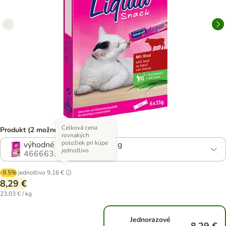
Celková cena
Produkt (2 možností)
rovnakých
položiek pri kúpe
výhodné balenie: 24 x 15 g
jednotlivo
466663.1
-9.5%
jednotlivo
9,16 €
8,29 €
23,03 € / kg
Jednorazové