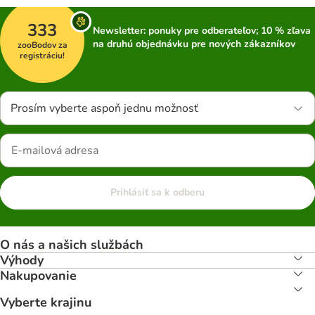
333
Newsletter: ponuky pre odberateľov; 10 % zľava
na druhú objednávku pre nových zákazníkov
zooBodov za
registráciu!
Prosím vyberte aspoň jednu možnosť
Prihlásiť sa k odberu
O nás a našich službách
Výhody
Nakupovanie
Vyberte krajinu