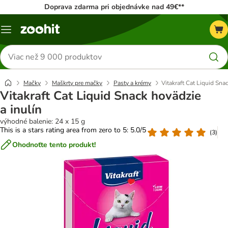
Doprava zdarma pri objednávke nad 49€**
Kategórie
Hľadať
produkty
Mačky
Maškrty pre mačky
Pasty a krémy
Vitakraft Cat Liquid Sna
Vitakraft Cat Liquid Snack hovädzie
a inulín
výhodné balenie: 24 x 15 g
This is a stars rating area from zero to 5: 5.0/5
(
3
)
Ohodnoťte tento produkt!