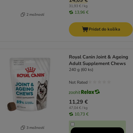
14,69 €
31,93 € / kg
13,96 €
2 možností
Pridať do košíka
Royal Canin Joint & Ageing
Adult Supplement Chews
240 g (60 ks)
Not Rated
11,29 €
47,04 € / kg
10,73 €
3 možností