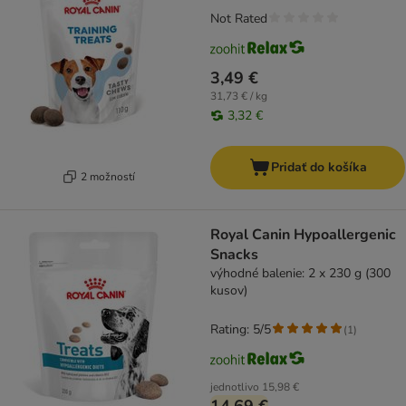
Not Rated
3,49 €
31,73 € / kg
3,32 €
Pridať do košíka
2 možností
Royal Canin Hypoallergenic
Snacks
výhodné balenie: 2 x 230 g (300
kusov)
Rating: 5/5
(
1
)
jednotlivo
15,98 €