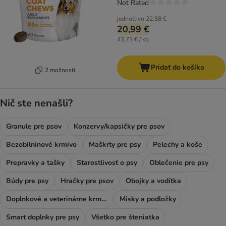
Not Rated
jednotlivo
22,58 €
20,99 €
43,73 € / kg
Pridať do košíka
2 možností
Nič ste nenašli?
Granule pre psov
Konzervy/kapsičky pre psov
Bezobilninové krmivo
Maškrty pre psy
Pelechy a koše
Prepravky a tašky
Starostlivosť o psy
Oblečenie pre psy
Búdy pre psy
Hračky pre psov
Obojky a vodítka
Doplnkové a veterinárne krmivo
Misky a podložky
Smart doplnky pre psy
Všetko pre šteniatka