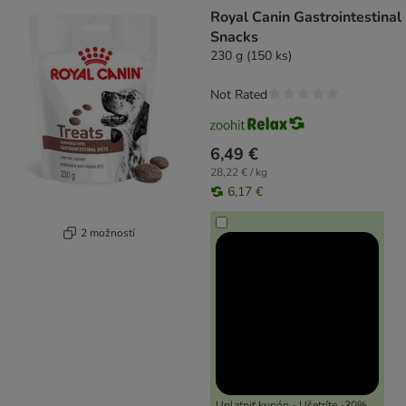
product items have been changed
Royal Canin Gastrointestinal
Snacks
230 g (150 ks)
Not Rated
6,49 €
28,22 € / kg
6,17 €
2 možností
Uplatniť kupón - Ušetríte -30%