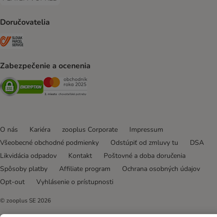
PLATBA VOPRED Payment Method
Doručovatelia
SLOVAK PARCEL SERVICE Shipping Method
Zabezpečenie a ocenenia
Security
Security
O nás
Kariéra
zooplus Corporate
Impressum
Všeobecné obchodné podmienky
Odstúpiť od zmluvy tu
DSA
Likvidácia odpadov
Kontakt
Poštovné a doba doručenia
Spôsoby platby
Affiliate program
Ochrana osobných údajov
Opt-out
Vyhlásenie o prístupnosti
© zooplus SE
2026