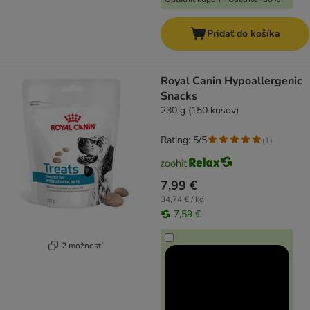
Pridať do košíka
Royal Canin Hypoallergenic
Snacks
230 g (150 kusov)
Rating: 5/5
(
1
)
7,99 €
34,74 € / kg
7,59 €
2 možností