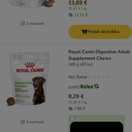
11,69 €
25,41 € / kg
11,11 €
2 možností
Pridať do košíka
Royal Canin Digestion Adult
Supplement Chews
160 g (40 ks)
Not Rated
8,29 €
51,81 € / kg
7,88 €
3 možností