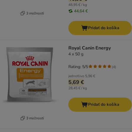
48,95 € / kg
44,64 €
3 možností
Pridať do košíka
Royal Canin Energy
4 x 50 g
Rating: 5/5
(
4
)
jednotlivo
5,96 €
5,69 €
28,45 € / kg
Pridať do košíka
3 možností