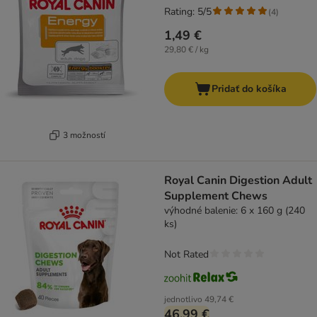
Rating: 5/5
(
4
)
1,49 €
29,80 € / kg
Pridať do košíka
3 možností
Royal Canin Digestion Adult
Supplement Chews
výhodné balenie: 6 x 160 g (240
ks)
Not Rated
jednotlivo
49,74 €
46,99 €