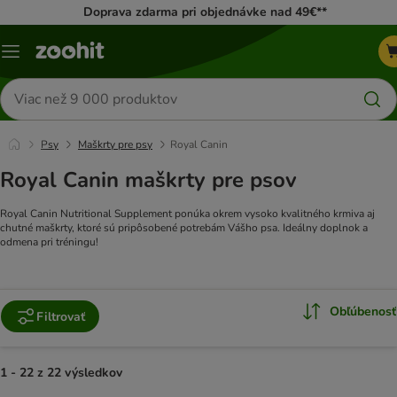
Doprava zdarma pri objednávke nad 49€**
Kategórie
Hľadať
produkty
Psy
Maškrty pre psy
Royal Canin
Royal Canin maškrty pre psov
Royal Canin Nutritional Supplement ponúka okrem vysoko kvalitného krmiva aj
chutné maškrty, ktoré sú pripôsobené potrebám Vášho psa. Ideálny doplnok a
odmena pri tréningu!
Obľúbenosť
Filtrovať
1 - 22 z 22 výsledkov