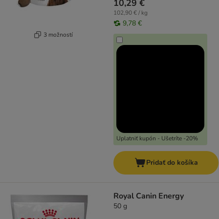
10,29 €
102,90 € / kg
9,78 €
3 možností
Uplatniť kupón - Ušetríte -20%
Pridať do košíka
Royal Canin Energy
50 g