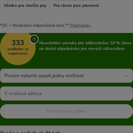
Všetko pre staršie psy
Pre rôzne psie plemená
*OC = Nezáväzne odporúčaná cena **
Podmienky.
333
Newsletter: ponuky pre odberateľov; 10 % zľava
na druhú objednávku pre nových zákazníkov
zooBodov za
registráciu!
Prosím vyberte aspoň jednu možnosť
Prihlásiť sa k odberu